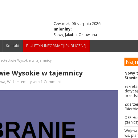
Czwartek, 06 sierpnia 2026
Imieniny:
Slawy, Jakuba, Oktawiana
Kontakt
BIULETYN INFORMACJI PUBLICZNEJ
 sołectwie Wysokie w tajemnicy
Naj
twie Wysokie w tajemnicy
Nowy 
Stawie
owa
,
Ważne tematy
with
1 Comment
Sekreta
dotyczą
przeds
Zderze
Skierbi
OSP Ho
gaśnic
Wojewod
ws. pla