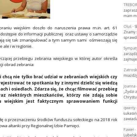
TREBO
zaprasz
mam mo
Oluś
-
S
braniu wiejskim doszło do naruszenia prawa m.in. art. 61
Znamy s
 o dostępie do informacji publicznej oraz ustawy o samorządzie
sprawdź
ają się tak zmanipulować a tym samym sami ośmieszają się
 ale i w regionie.
Sympat
zarządz
czącej przebiegu zebrania wiejskiego w której autor określa
zajmuje
ji obrad zebrania:
Zatros
miażdży
 chcą nie tylko brać udział w zebraniach wiejskich czy
rejestrować te spotkania by z innymi dzielić się wiedzą
Joanna
iach i osiedlach. Zdarza się, że chcąc filmować przebieg
„Żydzi 
raz niektórych mieszkańców, którzy nie zdają sobie
Chrystu
u wiejskim jest faktycznym sprawowaniem funkcji
qwerty
Łukasiń
zawiada
łę o przeznaczeniu środków funduszu sołeckiego na 2018 rok
wa altanki przy Regionalnej Izbie Pamięci.
Paweł
-
Lubelsk