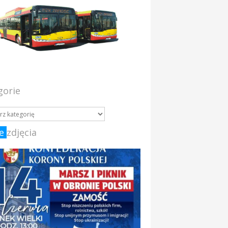
gorie
e
zdjęcia