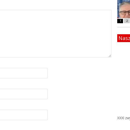
1
2
Nasz
XXXI zw