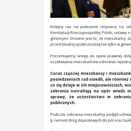
Kolejny raz na polecenie reżysera, na ze
Konstytucji Rzeczypospolitej Polski, ustawy
gminnym. Smutne jest to, że mieszkańcy d
przed lokalną społecznością nie tylko w gminie
Prezentujemy wstęp do opinii prawnej doty
oczekiwania mieszkańców odnośnie rejestrac
Coraz częściej mieszkańcy i mieszkanki
posiedzeniach rad osiedli, ale również 
co się dzieje w ich miejscowościach, ws
zebrania natrafiają na opór władz o
sprawy, że uczestnictwo w zebrani
publicznych.
Podczas zebrania mieszkańcy podjęli uchwa
tj. remont dróg dojazdowych do pól oraz budo