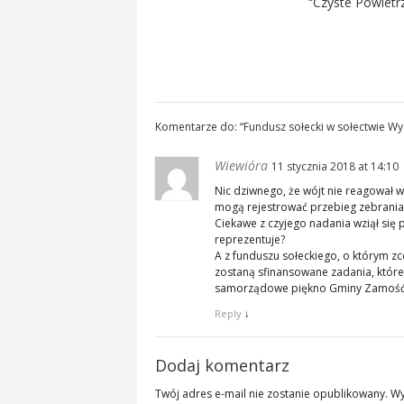
“Czyste Powietr
Komentarze do: “
Fundusz sołecki w sołectwie Wy
Wiewióra
11 stycznia 2018 at 14:10
Nic dziwnego, że wójt nie reagował 
mogą rejestrować przebieg zebrania.
Ciekawe z czyjego nadania wziął się 
reprezentuje?
A z funduszu sołeckiego, o którym 
zostaną sfinansowane zadania, które 
samorządowe piękno Gminy Zamoś
Reply
↓
Dodaj komentarz
Twój adres e-mail nie zostanie opublikowany.
Wy