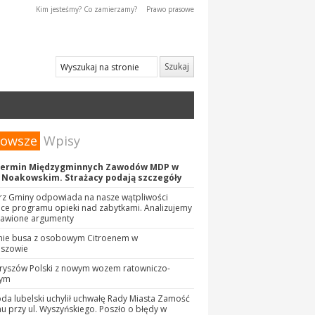
Kim jesteśmy? Co zamierzamy?
Prawo prasowe
nowsze
Wpisy
termin Międzygminnych Zawodów MDP w
 Noakowskim. Strażacy podają szczegóły
rz Gminy odpowiada na nasze wątpliwości
ce programu opieki nad zabytkami. Analizujemy
tawione argumenty
nie busa z osobowym Citroenem w
eszowie
ryszów Polski z nowym wozem ratowniczo-
zym
a lubelski uchylił uchwałę Rady Miasta Zamość
nu przy ul. Wyszyńskiego. Poszło o błędy w