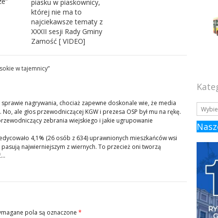
ze”
piasku w piaskownicy,
której nie ma to
najciekawsze tematy z
XXXII sesji Rady Gminy
Zamość [ VIDEO]
sokie w tajemnicy
”
Kate
w sprawie nagrywania, chociaż zapewne doskonale wie, że media
 No, ale głos przewodniczącej KGW i prezesa OSP był mu na rękę.
przewodniczący zebrania wiejskiego i jakie ugrupowanie
Nasz
zcedycowało 4,1% (26 osób z 634) uprawnionych mieszkańców wsi
pasują najwierniejszym z wiernych. To przecież oni tworzą
ć…
magane pola są oznaczone
*