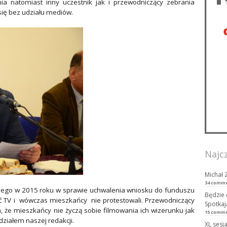
nia natomiast inny uczestnik jak i przewodniczący zebrania
 się bez udziału mediów.
Najc
Michał 
34 comm
kiego w 2015 roku w sprawie uchwalenia wniosku do funduszu
Będzie 
ć TV i wówczas mieszkańcy nie protestowali. Przewodniczący
Spotkaj
, że mieszkańcy nie życzą sobie filmowania ich wizerunku jak
15 comm
działem naszej redakcji.
XL sesj