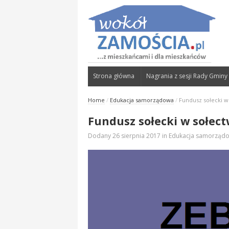
Strona główna
Nagrania z sesji Rady Gminy
Home
/
Edukacja samorządowa
/
Fundusz sołecki w
Fundusz sołecki w sołec
Dodany
26 sierpnia 2017
in
Edukacja samorząd