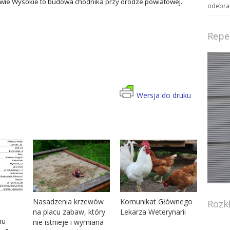
twie Wysokie to budowa chodnika przy drodze powiatowej.
odebran
Repe
Wersja do druku
Nasadzenia krzewów
Komunikat Głównego
Rozk
na placu zabaw, który
Lekarza Weterynarii
mu
nie istnieje i wymiana