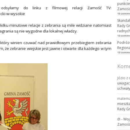
punkcie
h odsyłamy do linku z filmowej relacji Zamość TV:
Zamość,
ecki-w-wysokie
15 comm
Skandal
kilku minutowe relacje z zebrania są mile widziane natomiast
Rady Gm
grania są nie wygodne dla lokalnej władzy.
radnych
13 comm
Podróże
, który winien czuwać nad prawidłowym przebiegiem zebrania
Regiona
m, że zebranie wiejskie jest jawne i otwarte dla każdego w tym
13 comm
Kome
Józio z
uwagach
uchwał
matema
mieszka
Rady G
@
-
Woj
Zamość.