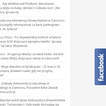
R
-
Ryk silników nad Płoskiem. Mieszkaniec
a wójta na kawę, włodarz rozkłada ręce: „Nie
cy sprawczej
kuteczna interwencja Nowej Nadziei w Zamościu.
zczegóły rekompensat za karty parkingowe –
, ile zyskasz!
ycy Wójta
-
Po obywatelskiej kontroli uchylono
enie GOK dotyczące wynajmu świetlic. Sprawą
 się także Wojewoda
kana
-
Arogancja władzy i prawne fiasko. Kurator
 plany Wójta dotyczące szkoły w Udryczach!
-
Mega skandal.List Episkopatu – 22 marca 26:
zostaną zbawieni nawet gdy nie przyjmą
sa”
-
Zniknęły dokumenty przebudowy ul.
skiego w Zamościu. Prezydent Rafał Zwolak
mia policję
Skandal wokół tytułu Ambasadora Województwa
iego. Tumanowicz i Żebrowski domagają się