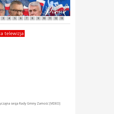
3
4
5
6
7
8
9
10
11
12
13
a telewizja
yczajna sesja Rady Gminy Zamość [VIDEO]