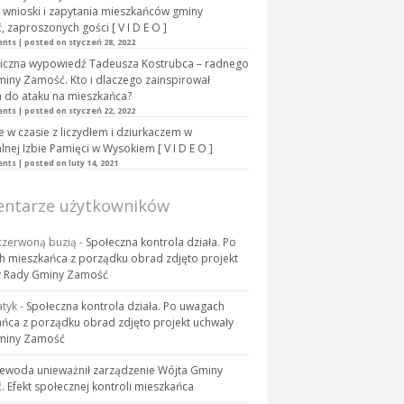
 wnioski i zapytania mieszkańców gminy
 zaproszonych gości [ V I D E O ]
ents
|
posted on styczeń 28, 2022
iczna wypowiedź Tadeusza Kostrubca – radnego
iny Zamość. Kto i dlaczego zainspirował
 do ataku na mieszkańca?
ents
|
posted on styczeń 22, 2022
 w czasie z liczydłem i dziurkaczem w
lnej Izbie Pamięci w Wysokiem [ V I D E O ]
ents
|
posted on luty 14, 2021
ntarze użytkowników
 czerwoną buzią
-
Społeczna kontrola działa. Po
 mieszkańca z porządku obrad zdjęto projekt
y Rady Gminy Zamość
tyk
-
Społeczna kontrola działa. Po uwagach
ńca z porządku obrad zdjęto projekt uchwały
miny Zamość
ewoda unieważnił zarządzenie Wójta Gminy
 Efekt społecznej kontroli mieszkańca