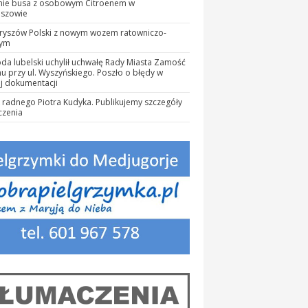
nie busa z osobowym Citroenem w
eszowie
ryszów Polski z nowym wozem ratowniczo-
zym
a lubelski uchylił uchwałę Rady Miasta Zamość
nu przy ul. Wyszyńskiego. Poszło o błędy w
j dokumentacji
 radnego Piotra Kudyka. Publikujemy szczegóły
czenia