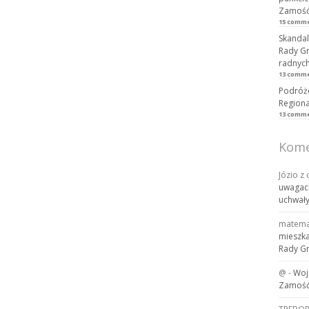
Zamość,
15 comm
Skandal
Rady Gm
radnych
13 comm
Podróże
Regiona
13 comm
Kome
Józio z
uwagach
uchwał
matema
mieszka
Rady G
@
-
Woj
Zamość.