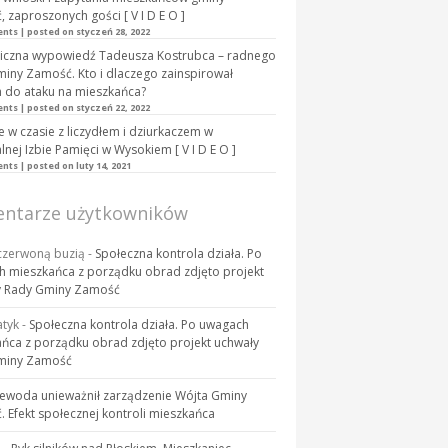
 zaproszonych gości [ V I D E O ]
ents
|
posted on styczeń 28, 2022
iczna wypowiedź Tadeusza Kostrubca – radnego
iny Zamość. Kto i dlaczego zainspirował
 do ataku na mieszkańca?
ents
|
posted on styczeń 22, 2022
 w czasie z liczydłem i dziurkaczem w
lnej Izbie Pamięci w Wysokiem [ V I D E O ]
ents
|
posted on luty 14, 2021
ntarze użytkowników
 czerwoną buzią
-
Społeczna kontrola działa. Po
 mieszkańca z porządku obrad zdjęto projekt
y Rady Gminy Zamość
tyk
-
Społeczna kontrola działa. Po uwagach
ńca z porządku obrad zdjęto projekt uchwały
miny Zamość
ewoda unieważnił zarządzenie Wójta Gminy
 Efekt społecznej kontroli mieszkańca