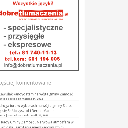
zęściej komentowane
Zawiślak kandydatem na wójta gminy Zamość
ents
|
posted on marzec 11, 2024
druga tura w wyborach na wójta gminy Sitno.
ą się Seń Krzysztof i Bernat Marian
ents
|
posted on październik 23, 2018
a Rady Gminy Zamość . Nerwowa atmosfera w
 wnioski i zapytania mieszkańców gminy