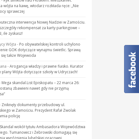
R
-
Ryk silników nad Płoskiem. Mieszkaniec
a wójta na kawę, włodarz rozkłada ręce: „Nie
cy sprawczej
kuteczna interwencja Nowej Nadziei w Zamościu.
zczegóły rekompensat za karty parkingowe –
, ile zyskasz!
ycy Wójta
-
Po obywatelskiej kontroli uchylono
enie GOK dotyczące wynajmu świetlic. Sprawą
 się także Wojewoda
kana
-
Arogancja władzy i prawne fiasko. Kurator
 plany Wójta dotyczące szkoły w Udryczach!
-
Mega skandal.List Episkopatu – 22 marca 26:
zostaną zbawieni nawet gdy nie przyjmą
sa”
-
Zniknęły dokumenty przebudowy ul.
skiego w Zamościu. Prezydent Rafał Zwolak
mia policję
Skandal wokół tytułu Ambasadora Województwa
iego. Tumanowicz i Żebrowski domagają się
ia wyróżnienia lubelskiej pracowni