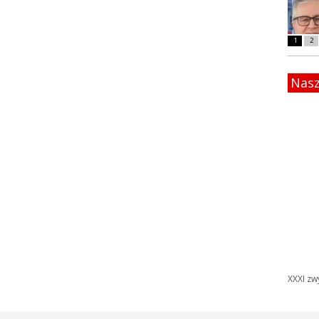
1
2
Nasz
XXXI zw