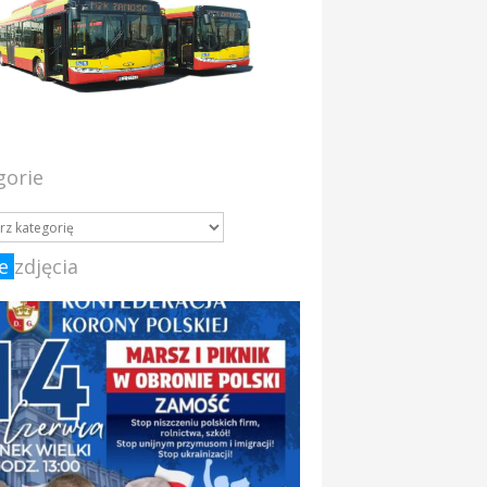
gorie
e
zdjęcia