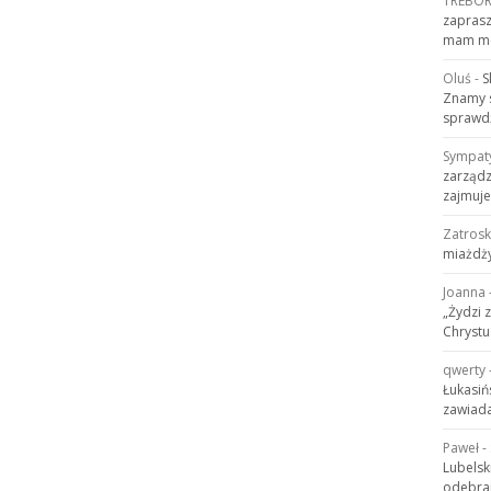
TREBO
zaprasz
mam mo
Oluś
-
S
Znamy s
sprawdź
Sympat
zarządz
zajmuje
Zatros
miażdży
Joanna
„Żydzi 
Chrystu
qwerty
Łukasiń
zawiada
Paweł
-
Lubelsk
odebran