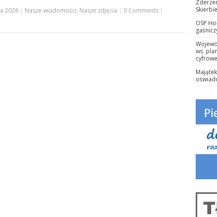
Zderze
Skierbi
ca 2026
|
Nasze wiadomości
,
Nasze zdjęcia
|
0 Comments
|
OSP Ho
gaśnic
Wojewod
ws. pla
cyfrowe
Majątek
oświad