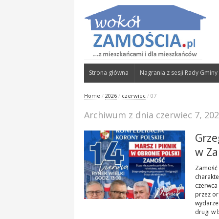
Strona główna
Nagrania z sesji Rady Gminy
Home
/
2026
/
czerwiec
/
07
Archiwum z dnia czerwiec 7, 20
Grze
w Za
Zamość p
charakte
czerwca 
przez or
wydarzen
drugi w 