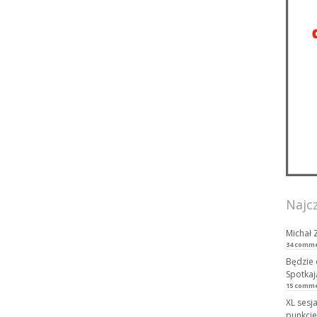
Najc
Michał 
34 comm
Będzie 
Spotkaj
15 comm
XL sesj
punkcie