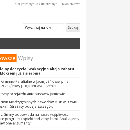
Kim jesteśmy? Co zamierzamy?
Prawo prasowe
nowsze
Wpisy
alny dar życia: Wakacyjna Akcja Poboru
 Mokrem już 9 sierpnia
 Gminno-Parafialne w Jacni już 16 sierpnia.
szczegółowy program wydarzenia
trasy przejazdu autobusów w Jatutowie
ermin Międzygminnych Zawodów MDP w Stawie
kim. Strażacy podają szczegóły
rz Gminy odpowiada na nasze wątpliwości
ce programu opieki nad zabytkami. Analizujemy
tawione argumenty