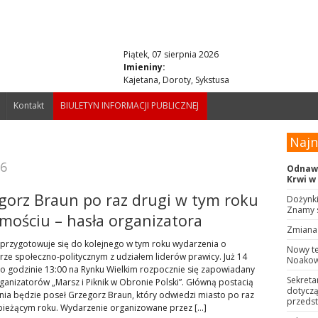
Piątek, 07 sierpnia 2026
Imieniny:
Kajetana, Doroty, Sykstusa
Kontakt
BIULETYN INFORMACJI PUBLICZNEJ
Naj
26
Odnawi
Krwi w
gorz Braun po raz drugi w tym roku
Dożynki
Znamy 
mościu – hasła organizatora
Zmiana 
rzygotowuje się do kolejnego w tym roku wydarzenia o
Nowy t
rze społeczno-politycznym z udziałem liderów prawicy. Już 14
Noakows
o godzinie 13:00 na Rynku Wielkim rozpocznie się zapowiadany
Sekreta
ganizatorów „Marsz i Piknik w Obronie Polski”. Główną postacią
dotyczą
ia będzie poseł Grzegorz Braun, który odwiedzi miasto po raz
przeds
bieżącym roku. Wydarzenie organizowane przez […]