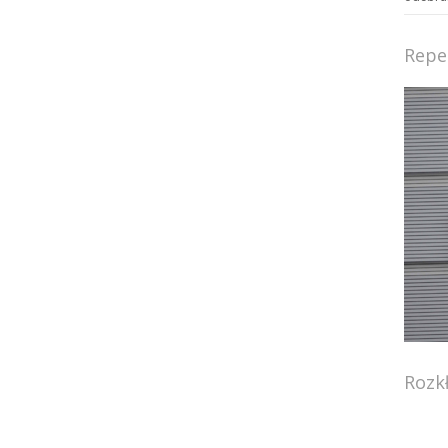
Repe
Rozk