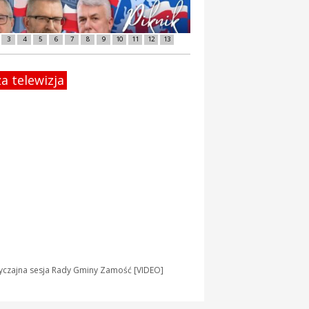
3
4
5
6
7
8
9
10
11
12
13
a telewizja
yczajna sesja Rady Gminy Zamość [VIDEO]