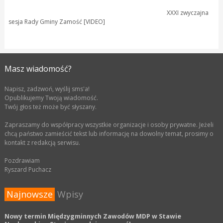
XXXI zwyczajna
sesja Rady Gminy Zamość [VIDEO]
Masz wiadomość?
Napisz, zadzwoń, wyślij sms'a!
Opublikujemy Twoją wiadomość.
Twój głos też może być słyszany.
Zapraszamy do współpracy wszystkie organizacje i osoby prywatne. Jeżeli
chcą państwo zamieścić tekst lub informację na dowolny temat, prosimy o
kontakt z redakcją serwisu.
Pozdrawiam
Ryszard Puchacz
Najnowsze
Wpisy
Nowy termin Międzygminnych Zawodów MDP w Stawie