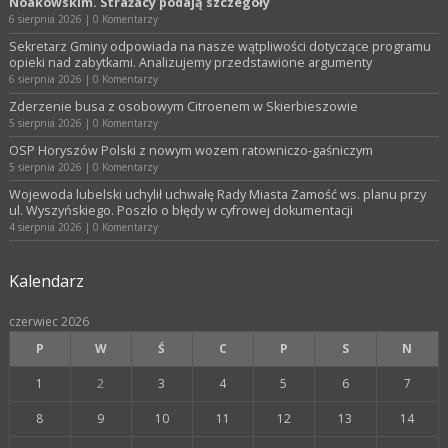
Noakowskim. Strażacy podają szczegóły
6 sierpnia 2026
|
0 Komentarzy
Sekretarz Gminy odpowiada na nasze wątpliwości dotyczące programu
opieki nad zabytkami. Analizujemy przedstawione argumenty
6 sierpnia 2026
|
0 Komentarzy
Zderzenie busa z osobowym Citroenem w Skierbieszowie
5 sierpnia 2026
|
0 Komentarzy
OSP Horyszów Polski z nowym wozem ratowniczo-gaśniczym
5 sierpnia 2026
|
0 Komentarzy
Wojewoda lubelski uchylił uchwałę Rady Miasta Zamość ws. planu przy
ul. Wyszyńskiego. Poszło o błędy w cyfrowej dokumentacji
4 sierpnia 2026
|
0 Komentarzy
Kalendarz
czerwiec 2026
P
W
Ś
C
P
S
N
1
2
3
4
5
6
7
8
9
10
11
12
13
14