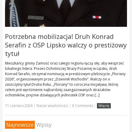
Potrzebna mobilizacja! Druh Konrad
Serafin z OSP Lipsko walczy o prestiżowy
tytuł
Mieszkańcy gminy Zamość oraz całego regionu łączą siły, aby wesprzeć
lokalnego lidera. Prezes Ochotniczej Straży Pożarnej w Lipsku, druh
Konrad Serafin, otrzymał nominację w prestiżowym plebiscycie „Floriany
2026”, organizowanym przez „Dziennik Wschodni”. Walczy on o
zaszczytny tytuł Druha Roku. „Floriany” to coroczna inicjatywa, której
celem jest wyróżnienie najbardziej zaangażowanych strażaków-
ochotników, prężnie działających jednostek OSP oraz […]
11 czerwca 2026
|
Nasze wiadomości
|
0 Comments
|
Więcej
Najnowsze
Wpisy