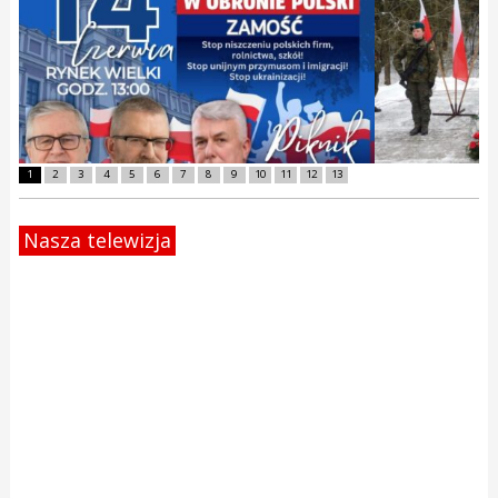
1
2
3
4
5
6
7
8
9
10
11
12
13
Nasza telewizja