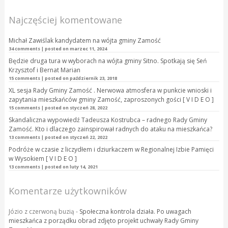
Najczęściej komentowane
Michał Zawiślak kandydatem na wójta gminy Zamość
34 comments
|
posted on marzec 11, 2024
Będzie druga tura w wyborach na wójta gminy Sitno. Spotkają się Seń
Krzysztof i Bernat Marian
15 comments
|
posted on październik 23, 2018
XL sesja Rady Gminy Zamość . Nerwowa atmosfera w punkcie wnioski i
zapytania mieszkańców gminy Zamość, zaproszonych gości [ V I D E O ]
15 comments
|
posted on styczeń 28, 2022
Skandaliczna wypowiedź Tadeusza Kostrubca – radnego Rady Gminy
Zamość. Kto i dlaczego zainspirował radnych do ataku na mieszkańca?
13 comments
|
posted on styczeń 22, 2022
Podróże w czasie z liczydłem i dziurkaczem w Regionalnej Izbie Pamięci
w Wysokiem [ V I D E O ]
13 comments
|
posted on luty 14, 2021
Komentarze użytkowników
Józio z czerwoną buzią
-
Społeczna kontrola działa. Po uwagach
mieszkańca z porządku obrad zdjęto projekt uchwały Rady Gminy