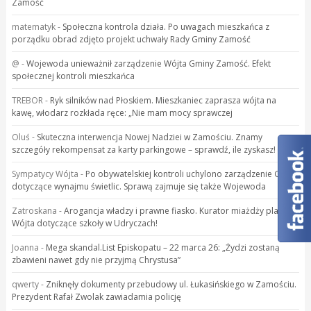
Zamość
matematyk
-
Społeczna kontrola działa. Po uwagach mieszkańca z
porządku obrad zdjęto projekt uchwały Rady Gminy Zamość
@
-
Wojewoda unieważnił zarządzenie Wójta Gminy Zamość. Efekt
społecznej kontroli mieszkańca
TREBOR
-
Ryk silników nad Płoskiem. Mieszkaniec zaprasza wójta na
kawę, włodarz rozkłada ręce: „Nie mam mocy sprawczej
Oluś
-
Skuteczna interwencja Nowej Nadziei w Zamościu. Znamy
szczegóły rekompensat za karty parkingowe – sprawdź, ile zyskasz!
Sympatycy Wójta
-
Po obywatelskiej kontroli uchylono zarządzenie GOK
dotyczące wynajmu świetlic. Sprawą zajmuje się także Wojewoda
Zatroskana
-
Arogancja władzy i prawne fiasko. Kurator miażdży plany
Wójta dotyczące szkoły w Udryczach!
Joanna
-
Mega skandal.List Episkopatu – 22 marca 26: „Żydzi zostaną
zbawieni nawet gdy nie przyjmą Chrystusa”
qwerty
-
Zniknęły dokumenty przebudowy ul. Łukasińskiego w Zamościu.
Prezydent Rafał Zwolak zawiadamia policję