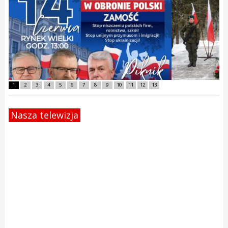
1
2
3
4
5
6
7
8
9
10
11
12
13
Nasza telewizja