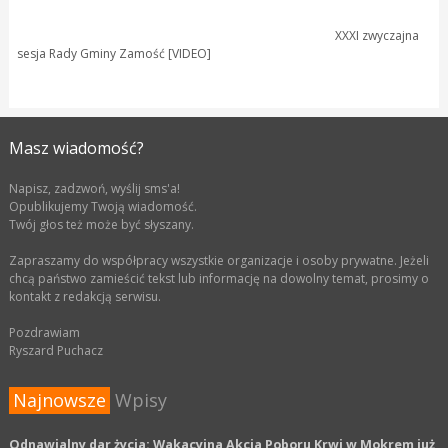
XXXI zwyczajna
sesja Rady Gminy Zamość [VIDEO]
Masz wiadomość?
Napisz, zadzwoń, wyślij sms'a!
Opublikujemy Twoją wiadomość.
Twój głos też może być słyszany.
Zapraszamy do współpracy wszystkie organizacje i osoby prywatne. Jeżeli
chcą państwo zamieścić tekst lub informację na dowolny temat, prosimy o
kontakt z redakcją serwisu.
Pozdrawiam
Ryszard Puchacz
Najnowsze
Wpisy
Odnawialny dar życia: Wakacyjna Akcja Poboru Krwi w Mokrem już