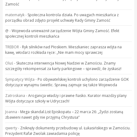
Zamość
matematyk
-
Społeczna kontrola działa. Po uwagach mieszkańca z
porządku obrad zdjęto projekt uchwały Rady Gminy Zamość
@
-
Wojewoda unieważnił zarządzenie Wójta Gminy Zamość. Efekt
społecznej kontroli mieszkańca
TREBOR
-
Ryk silników nad Płoskiem. Mieszkaniec zaprasza wójta na
kawę, włodarz rozkłada ręce: „Nie mam mocy sprawczej
Oluś
-
Skuteczna interwencja Nowej Nadziei w Zamościu. Znamy
szczegóły rekompensat za karty parkingowe – sprawdź, ile zyskasz!
Sympatycy Wójta
-
Po obywatelskiej kontroli uchylono zarządzenie GOK
dotyczące wynajmu świetlic. Sprawą zajmuje się także Wojewoda
Zatroskana
-
Arogancja władzy i prawne fiasko. Kurator miażdży plany
Wójta dotyczące szkoły w Udryczach!
Joanna
-
Mega skandal.List Episkopatu – 22 marca 26: „Żydzi zostaną
zbawieni nawet gdy nie przyjmą Chrystusa”
qwerty
-
Zniknęły dokumenty przebudowy ul. Łukasińskiego w Zamościu.
Prezydent Rafał Zwolak zawiadamia policję