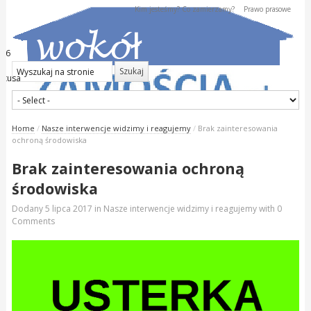
Kim jesteśmy? Co zamierzamy?
Prawo prasowe
026
kstusa
Home
/
Nasze interwencje widzimy i reagujemy
/
Brak zainteresowania
ochroną środowiska
Brak zainteresowania ochroną
środowiska
Dodany
5 lipca 2017
in
Nasze interwencje widzimy i reagujemy
with
0
Comments