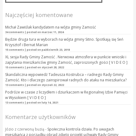
Najczęściej komentowane
Michał Zawiślak kandydatem na wójta gminy Zamość
34 comments
|
posted on marzec 11, 2024
Będzie druga tura w wyborach na wójta gminy Sitno. Spotkają się Seń
Krzysztof i Bernat Marian
15 comments
|
posted on październik 23, 2018
XL sesja Rady Gminy Zamość . Nerwowa atmosfera w punkcie wnioski i
zapytania mieszkańców gminy Zamość, zaproszonych gości [ V I D E O ]
15 comments
|
posted on styczeń 28, 2022
Skandaliczna wypowiedź Tadeusza Kostrubca – radnego Rady Gminy
Zamość. Kto i dlaczego zainspirował radnych do ataku na mieszkańca?
13 comments
|
posted on styczeń 22, 2022
Podróże w czasie z liczydłem i dziurkaczem w Regionalnej Izbie Pamięci
w Wysokiem [ V I D E O ]
13 comments
|
posted on luty 14, 2021
Komentarze użytkowników
Józio z czerwoną buzią
-
Społeczna kontrola działa. Po uwagach
mieszkańca z porządku obrad zdjęto projekt uchwały Rady Gminy