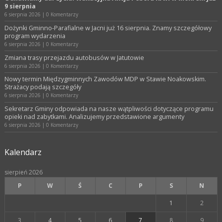
9 sierpnia
6 sierpnia 2026
|
0 Komentarzy
Dożynki Gminno-Parafialne w Jacni już 16 sierpnia. Znamy szczegółowy
program wydarzenia
6 sierpnia 2026
|
0 Komentarzy
Zmiana trasy przejazdu autobusów w Jatutowie
6 sierpnia 2026
|
0 Komentarzy
Nowy termin Międzygminnych Zawodów MDP w Stawie Noakowskim.
Strażacy podają szczegóły
6 sierpnia 2026
|
0 Komentarzy
Sekretarz Gminy odpowiada na nasze wątpliwości dotyczące programu
opieki nad zabytkami. Analizujemy przedstawione argumenty
6 sierpnia 2026
|
0 Komentarzy
Kalendarz
sierpień 2026
P
W
Ś
C
P
S
N
1
2
3
4
5
6
7
8
9