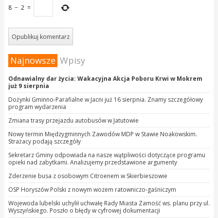
8
−
2
=
Najnowsze
Wpisy
Odnawialny dar życia: Wakacyjna Akcja Poboru Krwi w Mokrem
już 9 sierpnia
Dożynki Gminno-Parafialne w Jacni już 16 sierpnia. Znamy szczegółowy
program wydarzenia
Zmiana trasy przejazdu autobusów w Jatutowie
Nowy termin Międzygminnych Zawodów MDP w Stawie Noakowskim.
Strażacy podają szczegóły
Sekretarz Gminy odpowiada na nasze wątpliwości dotyczące programu
opieki nad zabytkami. Analizujemy przedstawione argumenty
Zderzenie busa z osobowym Citroenem w Skierbieszowie
OSP Horyszów Polski z nowym wozem ratowniczo-gaśniczym
Wojewoda lubelski uchylił uchwałę Rady Miasta Zamość ws. planu przy ul.
Wyszyńskiego. Poszło o błędy w cyfrowej dokumentacji