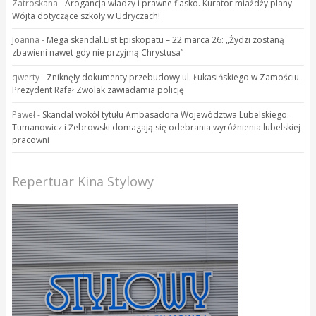
Zatroskana
-
Arogancja władzy i prawne fiasko. Kurator miażdży plany
Wójta dotyczące szkoły w Udryczach!
Joanna
-
Mega skandal.List Episkopatu – 22 marca 26: „Żydzi zostaną
zbawieni nawet gdy nie przyjmą Chrystusa”
qwerty
-
Zniknęły dokumenty przebudowy ul. Łukasińskiego w Zamościu.
Prezydent Rafał Zwolak zawiadamia policję
Paweł
-
Skandal wokół tytułu Ambasadora Województwa Lubelskiego.
Tumanowicz i Żebrowski domagają się odebrania wyróżnienia lubelskiej
pracowni
Repertuar Kina Stylowy