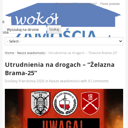
Kim jesteśmy? Co zamierzamy?
Prawo prasowe
026
kstusa
Home
/
Nasze wiadomości
/
Utrudnienia na drogach – “Żelazna Brama-25”
Utrudnienia na drogach – “Żelazna
Brama-25”
Dodany
9 września 2025
in
Nasze wiadomości
with
0 Comments