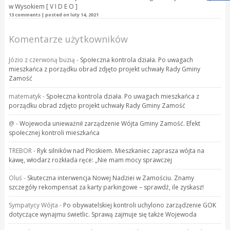
w Wysokiem [ V I D E O ]
13 comments
|
posted on luty 14, 2021
Komentarze użytkowników
Józio z czerwoną buzią
-
Społeczna kontrola działa. Po uwagach
mieszkańca z porządku obrad zdjęto projekt uchwały Rady Gminy
Zamość
matematyk
-
Społeczna kontrola działa. Po uwagach mieszkańca z
porządku obrad zdjęto projekt uchwały Rady Gminy Zamość
@
-
Wojewoda unieważnił zarządzenie Wójta Gminy Zamość. Efekt
społecznej kontroli mieszkańca
TREBOR
-
Ryk silników nad Płoskiem. Mieszkaniec zaprasza wójta na
kawę, włodarz rozkłada ręce: „Nie mam mocy sprawczej
Oluś
-
Skuteczna interwencja Nowej Nadziei w Zamościu. Znamy
szczegóły rekompensat za karty parkingowe – sprawdź, ile zyskasz!
Sympatycy Wójta
-
Po obywatelskiej kontroli uchylono zarządzenie GOK
dotyczące wynajmu świetlic. Sprawą zajmuje się także Wojewoda