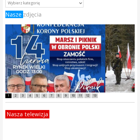
Nasze
zdjęcia
1
2
3
4
5
6
7
8
9
10
11
12
13
Nasza telewizja