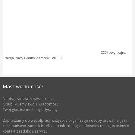
XXXI zwyczajna
sesja Rady Gminy Zamość [VIDEO]
Masz wiadomość?
Napisz, zadzwoń, wyślij sms'a!
Opublikujemy Twoją wiadomość.
Twój głos też może być słyszany.
Zapraszamy do współpracy wszystkie organizacje i osoby prywatne. Jeżeli
chcą państwo zamieścić tekst lub informację na dowolny temat, prosimy o
kontakt z redakcją serwisu.