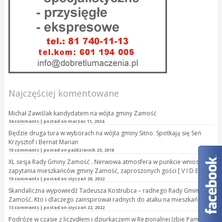
Najczęściej komentowane
Michał Zawiślak kandydatem na wójta gminy Zamość
34 comments
|
posted on marzec 11, 2024
Będzie druga tura w wyborach na wójta gminy Sitno. Spotkają się Seń
Krzysztof i Bernat Marian
15 comments
|
posted on październik 23, 2018
XL sesja Rady Gminy Zamość . Nerwowa atmosfera w punkcie wnioski i
zapytania mieszkańców gminy Zamość, zaproszonych gości [ V I D E O ]
15 comments
|
posted on styczeń 28, 2022
Skandaliczna wypowiedź Tadeusza Kostrubca – radnego Rady Gminy
Zamość. Kto i dlaczego zainspirował radnych do ataku na mieszkańca?
13 comments
|
posted on styczeń 22, 2022
Podróże w czasie z liczydłem i dziurkaczem w Regionalnej Izbie Pamięci