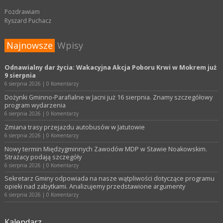
Pozdrawiam
Ryszard Puchacz
Najnowsze
Wpisy
Odnawialny dar życia: Wakacyjna Akcja Poboru Krwi w Mokrem już
9 sierpnia
6 sierpnia 2026
|
0 Komentarzy
Dożynki Gminno-Parafialne w Jacni już 16 sierpnia. Znamy szczegółowy
program wydarzenia
6 sierpnia 2026
|
0 Komentarzy
Zmiana trasy przejazdu autobusów w Jatutowie
6 sierpnia 2026
|
0 Komentarzy
Nowy termin Międzygminnych Zawodów MDP w Stawie Noakowskim.
Strażacy podają szczegóły
6 sierpnia 2026
|
0 Komentarzy
Sekretarz Gminy odpowiada na nasze wątpliwości dotyczące programu
opieki nad zabytkami. Analizujemy przedstawione argumenty
6 sierpnia 2026
|
0 Komentarzy
Kalendarz