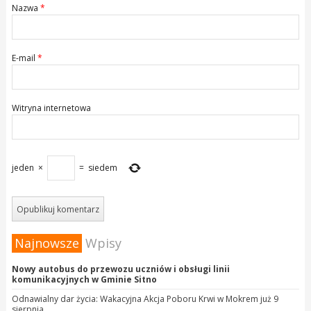
Nazwa
*
E-mail
*
Witryna internetowa
jeden
×
=
siedem
Najnowsze
Wpisy
Nowy autobus do przewozu uczniów i obsługi linii
komunikacyjnych w Gminie Sitno
Odnawialny dar życia: Wakacyjna Akcja Poboru Krwi w Mokrem już 9
sierpnia