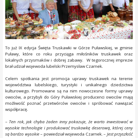
To już IX edycja Święta Truskawki w Górze Puławskiej, w gminie
Puławy, które co roku przyciąga miłośników truskawek oraz
lokalnych przysmaków i dobrej zabawy. W tegorocznej imprezie
brał udział wojewoda lubelski Przemysław Czarnek.
Celem spotkania jest promocja uprawy truskawek na terenie
województwa lubelskiego, turystyki i unikalnego dziedzictwa
kulturowego. Promowane są na nim nowoczesne formy uprawy
owoców, a przybyli do Góry Puławskiej producenci owoców mają
możliwość poznać przetwórców owoców i spróbować nawiązać
współpracę.
–
Ten rok, jak chyba żaden inny pokazuje, że warto inwestować w
wysokie technologie i produkować truskawkę deserową, której ceny
są bardzo wysokie
– powiedział wojewoda Czarnek. –
Jest przyszłość