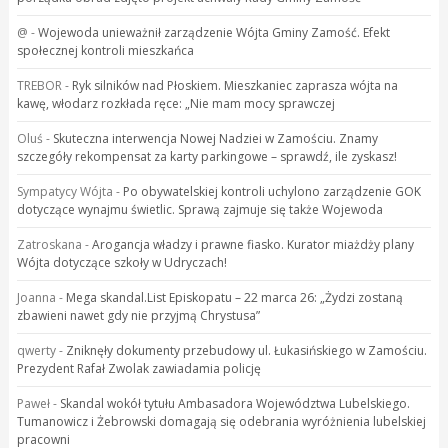
@
-
Wojewoda unieważnił zarządzenie Wójta Gminy Zamość. Efekt
społecznej kontroli mieszkańca
TREBOR
-
Ryk silników nad Płoskiem. Mieszkaniec zaprasza wójta na
kawę, włodarz rozkłada ręce: „Nie mam mocy sprawczej
Oluś
-
Skuteczna interwencja Nowej Nadziei w Zamościu. Znamy
szczegóły rekompensat za karty parkingowe – sprawdź, ile zyskasz!
Sympatycy Wójta
-
Po obywatelskiej kontroli uchylono zarządzenie GOK
dotyczące wynajmu świetlic. Sprawą zajmuje się także Wojewoda
Zatroskana
-
Arogancja władzy i prawne fiasko. Kurator miażdży plany
Wójta dotyczące szkoły w Udryczach!
Joanna
-
Mega skandal.List Episkopatu – 22 marca 26: „Żydzi zostaną
zbawieni nawet gdy nie przyjmą Chrystusa”
qwerty
-
Zniknęły dokumenty przebudowy ul. Łukasińskiego w Zamościu.
Prezydent Rafał Zwolak zawiadamia policję
Paweł
-
Skandal wokół tytułu Ambasadora Województwa Lubelskiego.
Tumanowicz i Żebrowski domagają się odebrania wyróżnienia lubelskiej
pracowni