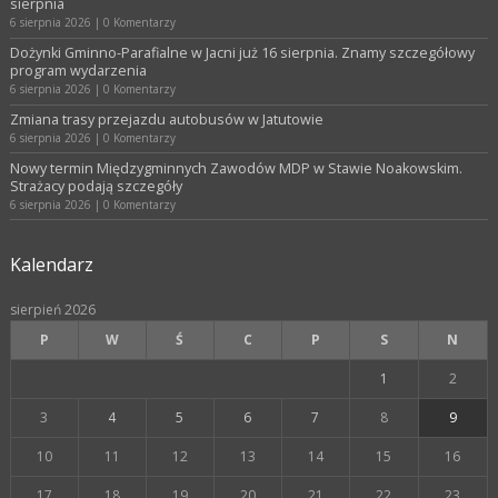
sierpnia
6 sierpnia 2026
|
0 Komentarzy
Dożynki Gminno-Parafialne w Jacni już 16 sierpnia. Znamy szczegółowy
program wydarzenia
6 sierpnia 2026
|
0 Komentarzy
Zmiana trasy przejazdu autobusów w Jatutowie
6 sierpnia 2026
|
0 Komentarzy
Nowy termin Międzygminnych Zawodów MDP w Stawie Noakowskim.
Strażacy podają szczegóły
6 sierpnia 2026
|
0 Komentarzy
Kalendarz
sierpień 2026
P
W
Ś
C
P
S
N
1
2
3
4
5
6
7
8
9
10
11
12
13
14
15
16
17
18
19
20
21
22
23