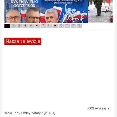
1
2
3
4
5
6
7
8
9
10
11
12
13
Nasza telewizja
XXXI zwyczajna
sesja Rady Gminy Zamość [VIDEO]