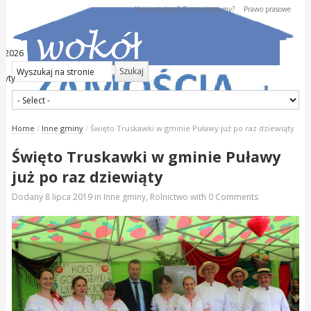
Kim jesteśmy? Co zamierzamy?
Prawo prasowe
ia 2026
dyty
Home
/
Inne gminy
/
Święto Truskawki w gminie Puławy już po raz dziewiąty
Święto Truskawki w gminie Puławy
już po raz dziewiąty
Dodany
8 lipca 2019
in
Inne gminy
,
Rolnictwo
with
0 Comments