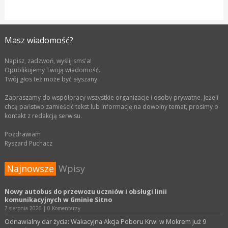
Masz wiadomość?
Napisz, zadzwoń, wyślij sms'a!
Opublikujemy Twoją wiadomość.
Twój głos też może być słyszany.
Zapraszamy do współpracy wszystkie organizacje i osoby prywatne. Jeżeli
chcą państwo zamieścić tekst lub informację na dowolny temat, prosimy o
kontakt z redakcją serwisu.
Pozdrawiam
Ryszard Puchacz
Najnowsze
Wpisy
Nowy autobus do przewozu uczniów i obsługi linii
komunikacyjnych w Gminie Sitno
7 sierpnia 2026
|
0 Komentarzy
Odnawialny dar życia: Wakacyjna Akcja Poboru Krwi w Mokrem już 9