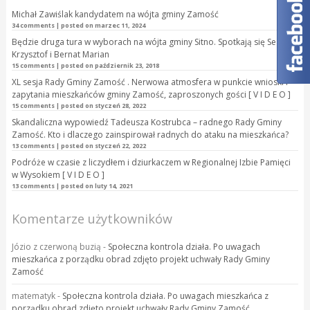
Michał Zawiślak kandydatem na wójta gminy Zamość
34 comments
|
posted on marzec 11, 2024
Będzie druga tura w wyborach na wójta gminy Sitno. Spotkają się Seń
Krzysztof i Bernat Marian
15 comments
|
posted on październik 23, 2018
XL sesja Rady Gminy Zamość . Nerwowa atmosfera w punkcie wnioski i
zapytania mieszkańców gminy Zamość, zaproszonych gości [ V I D E O ]
15 comments
|
posted on styczeń 28, 2022
Skandaliczna wypowiedź Tadeusza Kostrubca – radnego Rady Gminy
Zamość. Kto i dlaczego zainspirował radnych do ataku na mieszkańca?
13 comments
|
posted on styczeń 22, 2022
Podróże w czasie z liczydłem i dziurkaczem w Regionalnej Izbie Pamięci
w Wysokiem [ V I D E O ]
13 comments
|
posted on luty 14, 2021
Komentarze użytkowników
Józio z czerwoną buzią
-
Społeczna kontrola działa. Po uwagach
mieszkańca z porządku obrad zdjęto projekt uchwały Rady Gminy
Zamość
matematyk
-
Społeczna kontrola działa. Po uwagach mieszkańca z
porządku obrad zdjęto projekt uchwały Rady Gminy Zamość