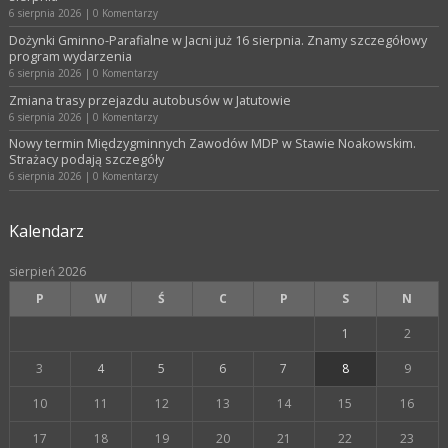
6 sierpnia 2026
|
0 Komentarzy
Dożynki Gminno-Parafialne w Jacni już 16 sierpnia. Znamy szczegółowy
program wydarzenia
6 sierpnia 2026
|
0 Komentarzy
Zmiana trasy przejazdu autobusów w Jatutowie
6 sierpnia 2026
|
0 Komentarzy
Nowy termin Międzygminnych Zawodów MDP w Stawie Noakowskim.
Strażacy podają szczegóły
6 sierpnia 2026
|
0 Komentarzy
Kalendarz
sierpień 2026
P
W
Ś
C
P
S
N
1
2
3
4
5
6
7
8
9
10
11
12
13
14
15
16
17
18
19
20
21
22
23