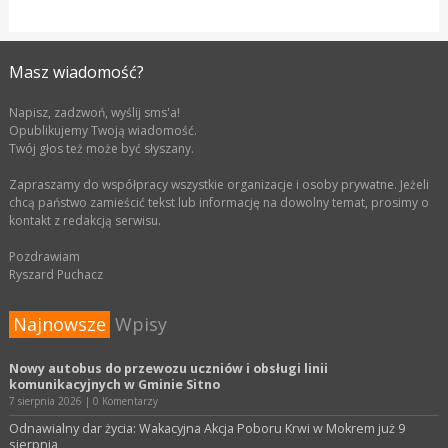
Masz wiadomość?
Napisz, zadzwoń, wyślij sms'a!
Opublikujemy Twoją wiadomość.
Twój głos też może być słyszany.
Zapraszamy do współpracy wszystkie organizacje i osoby prywatne. Jeżeli
chcą państwo zamieścić tekst lub informację na dowolny temat, prosimy o
kontakt z redakcją serwisu.
Pozdrawiam
Ryszard Puchacz
Najnowsze
Wpisy
Nowy autobus do przewozu uczniów i obsługi linii
komunikacyjnych w Gminie Sitno
7 sierpnia 2026
|
0 Komentarzy
Odnawialny dar życia: Wakacyjna Akcja Poboru Krwi w Mokrem już 9
sierpnia