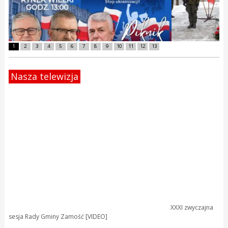
1
2
3
4
5
6
7
8
9
10
11
12
13
Nasza telewizja
XXXI zwyczajna
sesja Rady Gminy Zamość [VIDEO]