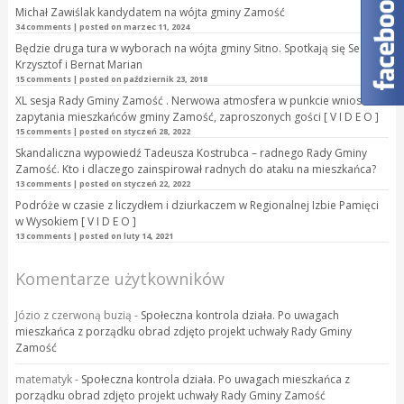
Michał Zawiślak kandydatem na wójta gminy Zamość
34 comments
|
posted on marzec 11, 2024
Będzie druga tura w wyborach na wójta gminy Sitno. Spotkają się Seń
Krzysztof i Bernat Marian
15 comments
|
posted on październik 23, 2018
XL sesja Rady Gminy Zamość . Nerwowa atmosfera w punkcie wnioski i
zapytania mieszkańców gminy Zamość, zaproszonych gości [ V I D E O ]
15 comments
|
posted on styczeń 28, 2022
Skandaliczna wypowiedź Tadeusza Kostrubca – radnego Rady Gminy
Zamość. Kto i dlaczego zainspirował radnych do ataku na mieszkańca?
13 comments
|
posted on styczeń 22, 2022
Podróże w czasie z liczydłem i dziurkaczem w Regionalnej Izbie Pamięci
w Wysokiem [ V I D E O ]
13 comments
|
posted on luty 14, 2021
Komentarze użytkowników
Józio z czerwoną buzią
-
Społeczna kontrola działa. Po uwagach
mieszkańca z porządku obrad zdjęto projekt uchwały Rady Gminy
Zamość
matematyk
-
Społeczna kontrola działa. Po uwagach mieszkańca z
porządku obrad zdjęto projekt uchwały Rady Gminy Zamość