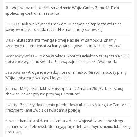
@
-
Wojewoda unieważnił zarządzenie Wójta Gminy Zamość. Efekt
społecznej kontroli mieszkańca
TREBOR
-
Ryk silników nad Płoskiem. Mieszkaniec zaprasza wójta na
kawę, włodarz rozkłada ręce: „Nie mam mocy sprawczej
Oluś
-
Skuteczna interwencja Nowej Nadziei w Zamościu. Znamy
szczegóły rekompensat za karty parkingowe – sprawdź, ile zyskasz!
Sympatycy Wójta
-
Po obywatelskiej kontroli uchylono zarządzenie GOK
dotyczące wynajmu świetlic. Sprawą zajmuje się także Wojewoda
Zatroskana
-
Arogancja władzy i prawne fiasko. Kurator miażdży plany
Wójta dotyczące szkoły w Udryczach!
Joanna
-
Mega skandal.List Episkopatu – 22 marca 26: „Żydzi zostaną
zbawieni nawet gdy nie przyjmą Chrystusa”
qwerty
-
Zniknęły dokumenty przebudowy ul. Łukasińskiego w Zamościu.
Prezydent Rafał Zwolak zawiadamia policję
Paweł
-
Skandal wokół tytułu Ambasadora Województwa Lubelskiego.
Tumanowicz i Żebrowski domagają się odebrania wyróżnienia lubelskiej
pracowni