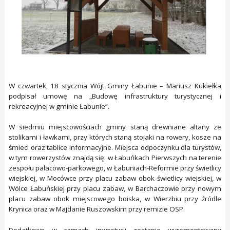
W czwartek, 18 stycznia Wójt Gminy Łabunie – Mariusz Kukiełka
podpisał umowę na „Budowę infrastruktury turystycznej i
rekreacyjnej w gminie Łabunie”.
W siedmiu miejscowościach gminy staną drewniane altany ze
stolikami i ławkami, przy których staną stojaki na rowery, kosze na
śmieci oraz tablice informacyjne. Miejsca odpoczynku dla turystów,
w tym rowerzystów znajdą się: w Łabuńkach Pierwszych na terenie
zespołu pałacowo-parkowego, w Łabuniach-Reformie przy świetlicy
wiejskiej, w Mocówce przy placu zabaw obok świetlicy wiejskiej, w
Wólce Łabuńskiej przy placu zabaw, w Barchaczowie przy nowym
placu zabaw obok miejscowego boiska, w Wierzbiu przy źródle
Krynica oraz w Majdanie Ruszowskim przy remizie OSP.
Dodatkowo w ramach inwestycji zostanie wyremontowany