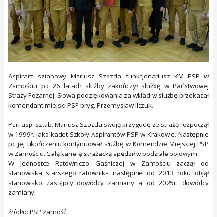
Aspirant sztabowy Mariusz Szozda funkcjonariusz KM PSP w
Zamościu po 26 latach służby zakończył służbę w Państwowej
Straży Pożarnej. Słowa podziękowania za wkład w służbę przekazał
komendant miejski PSP bryg. Przemysław Ilczuk.
Pan asp. sztab. Mariusz Szozda swoją przygodę ze strażą rozpoczął
w 1999r. jako kadet Szkoły Aspirantów PSP w Krakowie. Następnie
po jej ukończeniu kontynuował służbę w Komendzie Miejskiej PSP
w Zamościu. Całą karierę strażacką spędził w podziale bojowym.
W Jednostce Ratowniczo Gaśniczej w Zamościu zaczął od
stanowiska starszego ratownika następnie od 2013 roku objął
stanowisko zastępcy dowódcy zamiany a od 2025r. dowódcy
zamiany.
źródło: PSP Zamość