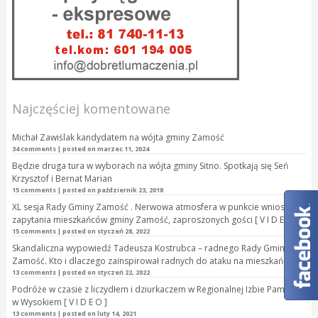
Najczęściej komentowane
Michał Zawiślak kandydatem na wójta gminy Zamość
34 comments
|
posted on marzec 11, 2024
Będzie druga tura w wyborach na wójta gminy Sitno. Spotkają się Seń
Krzysztof i Bernat Marian
15 comments
|
posted on październik 23, 2018
XL sesja Rady Gminy Zamość . Nerwowa atmosfera w punkcie wnioski i
zapytania mieszkańców gminy Zamość, zaproszonych gości [ V I D E O ]
15 comments
|
posted on styczeń 28, 2022
Skandaliczna wypowiedź Tadeusza Kostrubca – radnego Rady Gminy
Zamość. Kto i dlaczego zainspirował radnych do ataku na mieszkańca?
13 comments
|
posted on styczeń 22, 2022
Podróże w czasie z liczydłem i dziurkaczem w Regionalnej Izbie Pamięci
w Wysokiem [ V I D E O ]
13 comments
|
posted on luty 14, 2021