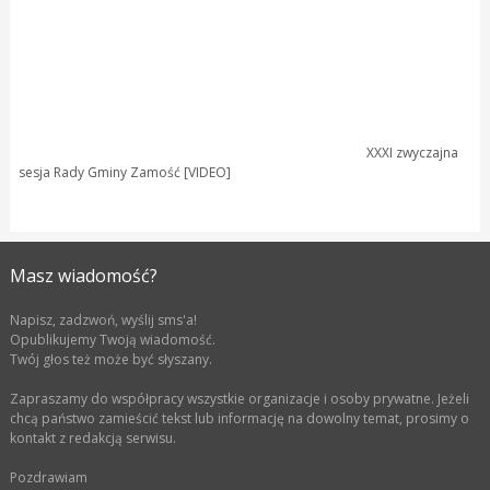
XXXI zwyczajna
sesja Rady Gminy Zamość [VIDEO]
Masz wiadomość?
Napisz, zadzwoń, wyślij sms'a!
Opublikujemy Twoją wiadomość.
Twój głos też może być słyszany.
Zapraszamy do współpracy wszystkie organizacje i osoby prywatne. Jeżeli
chcą państwo zamieścić tekst lub informację na dowolny temat, prosimy o
kontakt z redakcją serwisu.
Pozdrawiam