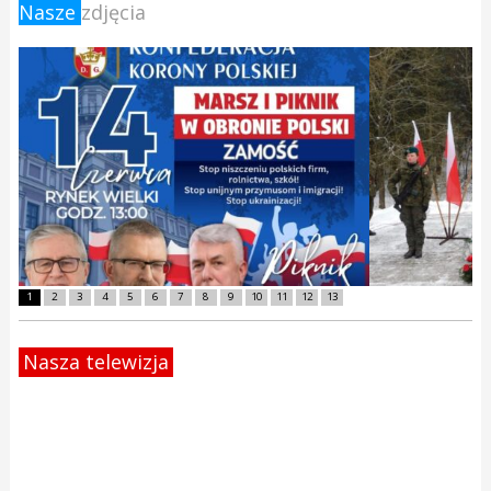
Nasze
zdjęcia
1
2
3
4
5
6
7
8
9
10
11
12
13
Nasza telewizja