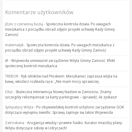
Komentarze użytkowników
Józio z czerwoną buzią
-
Społeczna kontrola działa. Po uwagach
mieszkańca z porządku obrad zdjęto projekt uchwały Rady Gminy
Zamość
matematyk
-
Społeczna kontrola działa. Po uwagach mieszkańca z
porządku obrad zdjęto projekt uchwały Rady Gminy Zamość
@
-
Wojewoda unieważnił zarządzenie Wójta Gminy Zamość. Efekt
społecznej kontroli mieszkańca
TREBOR
-
Ryk silników nad Płoskiem. Mieszkaniec zaprasza wójta na
kawę, włodarz rozkłada ręce: „Nie mam mocy sprawczej
Oluś
-
Skuteczna interwencja Nowej Nadziei w Zamościu. Znamy
szczegóły rekompensat za karty parkingowe – sprawdź, ile zyskasz!
Sympatycy Wójta
-
Po obywatelskiej kontroli uchylono zarządzenie GOK
dotyczące wynajmu świetlic. Sprawą zajmuje się także Wojewoda
Zatroskana
-
Arogancja władzy i prawne fiasko. Kurator miażdży plany
Wójta dotyczące szkoły w Udryczach!