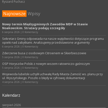
Ryszard Puchacz
Najnowsze
Wpisy
Nowy termin Międzygminnych Zawodów MDP w Stawie
Noakowskim. Strażacy podają szczegóły
6 sierpnia 2026
|
0 Komentarzy
Sekretarz Gminy odpowiada na nasze wątpliwości dotyczące programu
opieki nad zabytkami. Analizujemy przedstawione argumenty
6 sierpnia 2026
|
0 Komentarzy
Zderzenie busa z osobowym Citroenem w Skierbieszowie
5 sierpnia 2026
|
0 Komentarzy
OSP Horyszów Polski z nowym wozem ratowniczo-gaśniczym
5 sierpnia 2026
|
0 Komentarzy
Wojewoda lubelski uchylił uchwałę Rady Miasta Zamość ws. planu przy
ul. Wyszyńskiego. Poszło o błędy w cyfrowej dokumentacji
4 sierpnia 2026
|
0 Komentarzy
Kalendarz
sierpień 2026