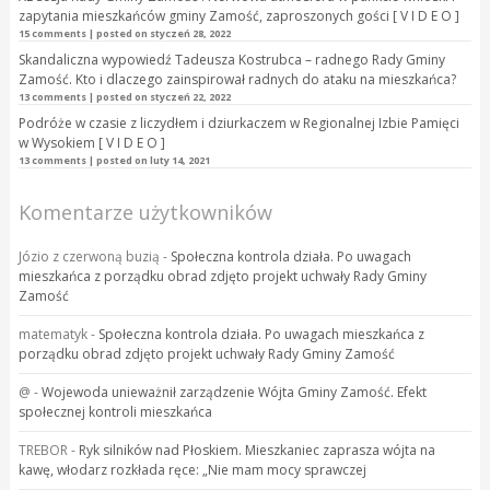
zapytania mieszkańców gminy Zamość, zaproszonych gości [ V I D E O ]
15 comments
|
posted on styczeń 28, 2022
Skandaliczna wypowiedź Tadeusza Kostrubca – radnego Rady Gminy
Zamość. Kto i dlaczego zainspirował radnych do ataku na mieszkańca?
13 comments
|
posted on styczeń 22, 2022
Podróże w czasie z liczydłem i dziurkaczem w Regionalnej Izbie Pamięci
w Wysokiem [ V I D E O ]
13 comments
|
posted on luty 14, 2021
Komentarze użytkowników
Józio z czerwoną buzią
-
Społeczna kontrola działa. Po uwagach
mieszkańca z porządku obrad zdjęto projekt uchwały Rady Gminy
Zamość
matematyk
-
Społeczna kontrola działa. Po uwagach mieszkańca z
porządku obrad zdjęto projekt uchwały Rady Gminy Zamość
@
-
Wojewoda unieważnił zarządzenie Wójta Gminy Zamość. Efekt
społecznej kontroli mieszkańca
TREBOR
-
Ryk silników nad Płoskiem. Mieszkaniec zaprasza wójta na
kawę, włodarz rozkłada ręce: „Nie mam mocy sprawczej