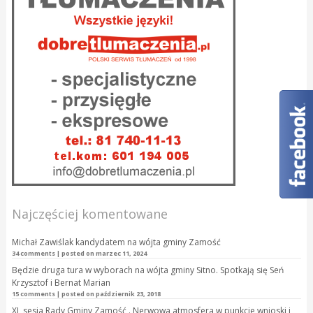
Najczęściej komentowane
Michał Zawiślak kandydatem na wójta gminy Zamość
34 comments
|
posted on marzec 11, 2024
Będzie druga tura w wyborach na wójta gminy Sitno. Spotkają się Seń
Krzysztof i Bernat Marian
15 comments
|
posted on październik 23, 2018
XL sesja Rady Gminy Zamość . Nerwowa atmosfera w punkcie wnioski i