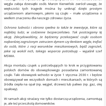
węgla zabija dziesiątki osób. Marcin Kierwiński zwrócił uwagę, że
większości tych tragedii można by uniknąć dzięki prostym
urządzeniom alarmowym, jakimi są czujki – małe urządzenia o
wielkim znaczeniu dla naszego zdrowia i życia.
Ochrona ludności i obrona cywilna to także te inwestycje, które są
najbliżej ludzi, w codzienne bezpieczeństwo. Tak postrzegamy tę
akcję. Zdecydowaliśmy, że będziemy przekazywać czujki osobom
najbardziej zagrożonym zatruciem dymem czy tlenkiem węgla, trafiać
do osób, które z racji warunków mieszkaniowych, bądź zagrożeń,
jakie są wokół nich, takiego wsparcia potrzebują
– wyjaśnił szef
MSWiA.
Akcja montażu czujek u potrzebujących to krok w przygotowaniu
polskich domów do obowiązkowego posiadania zamontowanej
czujki. Taki obowiązek wchodzi w życie 1 stycznia 2030 r. i będzie
obowiązywał we wszystkich domach i mieszkaniach, w których są
źródła ciepła na opał (np. węgiel, drzewo) lub paliwo (np. gaz, olej
opałowy).
W ramach akcji strażacy nie tylko dostarczą urządzenia, zamontują
je, ale też przeszkolą domowników.