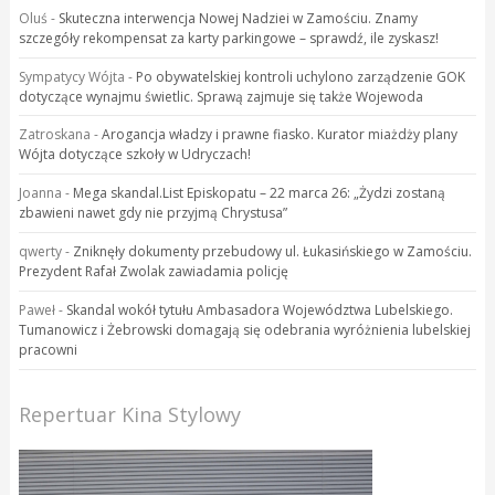
Oluś
-
Skuteczna interwencja Nowej Nadziei w Zamościu. Znamy
szczegóły rekompensat za karty parkingowe – sprawdź, ile zyskasz!
Sympatycy Wójta
-
Po obywatelskiej kontroli uchylono zarządzenie GOK
dotyczące wynajmu świetlic. Sprawą zajmuje się także Wojewoda
Zatroskana
-
Arogancja władzy i prawne fiasko. Kurator miażdży plany
Wójta dotyczące szkoły w Udryczach!
Joanna
-
Mega skandal.List Episkopatu – 22 marca 26: „Żydzi zostaną
zbawieni nawet gdy nie przyjmą Chrystusa”
qwerty
-
Zniknęły dokumenty przebudowy ul. Łukasińskiego w Zamościu.
Prezydent Rafał Zwolak zawiadamia policję
Paweł
-
Skandal wokół tytułu Ambasadora Województwa Lubelskiego.
Tumanowicz i Żebrowski domagają się odebrania wyróżnienia lubelskiej
pracowni
Repertuar Kina Stylowy