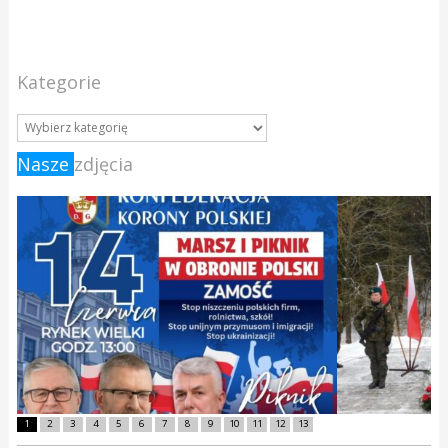
Kategorie
Nasze
zdjęcia
1
2
3
4
5
6
7
8
9
10
11
12
13