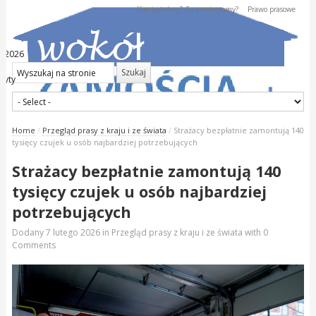
Kim jesteśmy? Co zamierzamy?
Prawo prasowe
ia 2026
dyty
Home
/
Przegląd prasy z kraju i ze świata
/
Strażacy bezpłatnie zamontują 140
tysięcy czujek u osób najbardziej potrzebujących
Strażacy bezpłatnie zamontują 140
tysięcy czujek u osób najbardziej
potrzebujących
Dodany
7 lutego 2026
in
Przegląd prasy z kraju i ze świata
with
0
Comments