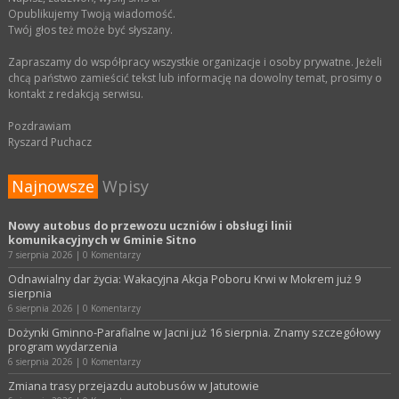
Opublikujemy Twoją wiadomość.
Twój głos też może być słyszany.
Zapraszamy do współpracy wszystkie organizacje i osoby prywatne. Jeżeli
chcą państwo zamieścić tekst lub informację na dowolny temat, prosimy o
kontakt z redakcją serwisu.
Pozdrawiam
Ryszard Puchacz
Najnowsze
Wpisy
Nowy autobus do przewozu uczniów i obsługi linii
komunikacyjnych w Gminie Sitno
7 sierpnia 2026
|
0 Komentarzy
Odnawialny dar życia: Wakacyjna Akcja Poboru Krwi w Mokrem już 9
sierpnia
6 sierpnia 2026
|
0 Komentarzy
Dożynki Gminno-Parafialne w Jacni już 16 sierpnia. Znamy szczegółowy
program wydarzenia
6 sierpnia 2026
|
0 Komentarzy
Zmiana trasy przejazdu autobusów w Jatutowie