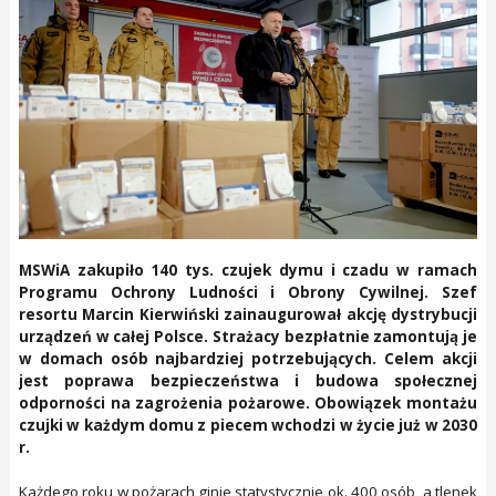
MSWiA zakupiło 140 tys. czujek dymu i czadu w ramach
Programu Ochrony Ludności i Obrony Cywilnej. Szef
resortu Marcin Kierwiński zainaugurował akcję dystrybucji
urządzeń w całej Polsce. Strażacy bezpłatnie zamontują je
w domach osób najbardziej potrzebujących. Celem akcji
jest poprawa bezpieczeństwa i budowa społecznej
odporności na zagrożenia pożarowe. Obowiązek montażu
czujki w każdym domu z piecem wchodzi w życie już w 2030
r.
Każdego roku w pożarach ginie statystycznie ok. 400 osób, a tlenek