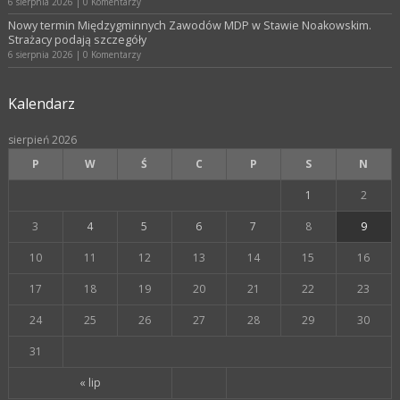
6 sierpnia 2026
|
0 Komentarzy
Nowy termin Międzygminnych Zawodów MDP w Stawie Noakowskim.
Strażacy podają szczegóły
6 sierpnia 2026
|
0 Komentarzy
Kalendarz
sierpień 2026
P
W
Ś
C
P
S
N
1
2
3
4
5
6
7
8
9
10
11
12
13
14
15
16
17
18
19
20
21
22
23
24
25
26
27
28
29
30
31
« lip