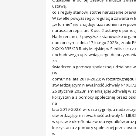
ustawą,
co z reguły stanowi istotne naruszenie prawa
W świetle powyższego, regulacja zawarta w §
„w formie” nie znajduje uzasadnienia w pow
narusza przepis art. 8 ust. 2 ustawy o pomoc
Nadmieniam, iż powyższe stanowisko organu 
nadzorczym z dnia 17 lutego 2023r., znak: P
XXXIX/335/23 Rady Miejskiej w Siedliszczu z
dochodowego uprawniającego do przyznania
za
świadczenia pomocy społecznej udzielone w
i w
domu” na lata 2019-2023; w rozstrzygnięciu 
stwierdzającym nieważność uchwały Nr XLII/2
26 stycznia 2023r. zmieniającej uchwałę w
korzystania z pomocy społecznej przez os
na
lata 2019-2023; w rozstrzygnięciu nadzorczy
stwierdzającym nieważność uchwały Nr LIII.3
w sprawie określenia zwrotu wydatków ora
korzystania z pomocy społecznej przez osob
w