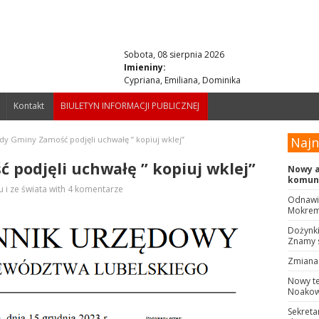
Sobota, 08 sierpnia 2026
Imieniny:
Cypriana, Emiliana, Dominika
Kontakt
BIULETYN INFORMACJI PUBLICZNEJ
dy Gminy Zamość podjęli uchwałę ” kopiuj wklej”
Naj
 podjęli uchwałę ” kopiuj wklej”
Nowy a
komuni
u i ze świata
with
4 komentarze
Odnawia
Mokrem 
Dożynki
Znamy 
Zmiana 
Nowy t
Noakows
Sekreta