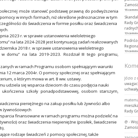
Zamość,
15 comm
cy społecznej może stanowić podstawę prawną do podwyższenia
pomocy w innych formach, niż określone jednoznacznie w tym
Skandal
Rady Gm
czególności do świadczenia w formie posiłku oraz świadczenia
radnych
wych.
13 comm
rpnia 2023 r. w sprawie ustanowienia wieloletniego
Podróże
omu” na lata 2024-2028 jest kontynuacją zadań realizowanych
Regiona
dziernika 2018 r. w sprawie ustanowienia wieloletniego
13 comm
 w domu” na lata 2019-2023. Rozdział III tego programu,
Kome
kazanych w ramach Programu osobom spełniającym warunki
ia 12 marca 2004r. O pomocy społecznej oraz spełniającym
Józio z
erium, o którym mowa w art. 8 ww. ustawy.
uwagach
 udziela się wsparcia dzieciom do czasu podjęcia nauki
uchwał
 ukończenia szkoły ponadpodstawowej, osobom starszym,
matema
iadczenia pieniężnego na zakup posiłku lub żywności albo
mieszka
ów żywnościowych
Rady G
wsparcia finansowane w ramach programu można podzielić na
żywności) oraz świadczenia niepieniężne (posiłek, świadczenie
@
-
Woj
Zamość.
h).
ające rodzaje świadczeń z pomocy społecznej, także