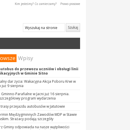
Kim jesteśmy? Co zamierzamy?
Prawo prasowe
nowsze
Wpisy
utobus do przewozu uczniów i obsługi linii
kacyjnych w Gminie Sitno
lny dar życia: Wakacyjna Akcja Poboru Krwi w
już 9 sierpnia
 Gminno-Parafialne w Jacni już 16 sierpnia.
szczegółowy program wydarzenia
trasy przejazdu autobusów w Jatutowie
ermin Międzygminnych Zawodów MDP w Stawie
kim. Strażacy podają szczegóły
rz Gminy odpowiada na nasze wątpliwości