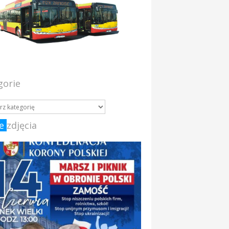
gorie
e
zdjęcia