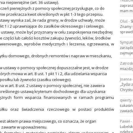
TREBO
ia niepieniężne (art. 36 ustawy).
zaprasz
adczeń pieniężnych z pomocy społecznej przysługuje, co do
mam mo
ie przekracza kwot określonych w pkt 1-3 tego przepisu.
 ustawy wynika zaś, że rada gminy, w drodze uchwały, może
Oluś
-
S
kt 1 i 2 uprawniające do zasiłków okresowego i celowego.
Znamy s
 ww. ustawy, może być przyznany w celu zaspokojenia niezbędnej
sprawdź
e części lub całości kosztów zakupu żywności, leków, środków
Sympat
wieniowego, wyrobów medycznych i leczenia, ogrzewania, w
zarządz
zajmuje
użytku domowego, drobnych remontów i napraw w mieszkaniu,
Zatros
sów ustawy o pomocy społecznej dopuszczalne jest, w drodze
miażdży
ych mowa w art. 8 ust. 1 pkt 1 i 2, dla udzielania wsparcia
Joanna
osiłku lub żywności (zasiłku celowego).
„Żydzi 
a w art. 8 ust. 2 ustawy o pomocy społecznej, nie zawiera
Chrystu
kreślonego ustawą kryterium dochodowego dla uzyskania
niężnych form wsparcia finansowanych w ramach programu
qwerty
Łukasiń
iłku oraz świadczenia rzeczowego w postaci produktów
zawiada
est aktem prawa miejscowego, co oznacza, że organ
Paweł
-
Lubelsk
e zawarte w upoważnieniu.
odebran
zek formalny i materialny pomiędzy aktem wykonawczym, a