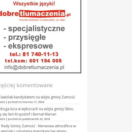
zęściej komentowane
Zawiślak kandydatem na wójta gminy Zamość
ents
|
posted on marzec 11, 2024
druga tura w wyborach na wójta gminy Sitno.
ą się Seń Krzysztof i Bernat Marian
ents
|
posted on październik 23, 2018
a Rady Gminy Zamość . Nerwowa atmosfera w
 wnioski i zapytania mieszkańców gminy