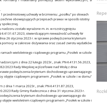
.
Repe
 1 przedmiotowej uchwały w brzmieniu: „posiłku” po słowach
szechnie obowiązujących przepisach prawa i w sposób istotny
y społecznej.
nadzoru zostało wyrażone m. in. w rozstrzygnięciu
N-II.4131.67.2023, stwierdzającym nieważność uchwały Nr
 dnia 26 stycznia 2023 r. w sprawie podwyższenia kryterium
 pomocy w zakresie dożywiania oraz zasad zwrotu wydatków
 ramach wieloletniego rządowego programu „Posiłek w szkole
nadzorczym z dnia 22 lutego 2023r., znak: PN-II.4131.56.2023,
82/2023 Rady Miejskiej w Józefowie nad Wisłą z dnia
 sprawie podwyższenia kryterium dochodowego uprawniającego
oby objęte rządowym programem „Posiłek w szkole i w domu”
m z dnia 1 marca 2023r., znak: PN-II.4131.87.2023,
Rozk
20.2023 Rady Gminy Radecznica z dnia 31 stycznia 2023 r.
z podwyższenia kryterium dochodowego uprawniającego do
y objęte wieloletnim rządowym programem „Posiłek w szkole i