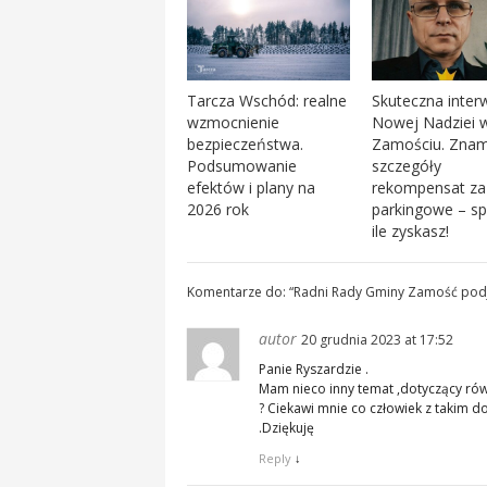
Tarcza Wschód: realne
Skuteczna inter
wzmocnienie
Nowej Nadziei 
bezpieczeństwa.
Zamościu. Zna
Podsumowanie
szczegóły
efektów i plany na
rekompensat za 
2026 rok
parkingowe – s
ile zyskasz!
Komentarze do: “
Radni Rady Gminy Zamość podjęl
autor
20 grudnia 2023 at 17:52
Panie Ryszardzie .
Mam nieco inny temat ,dotyczący równ
? Ciekawi mnie co człowiek z takim d
.Dziękuję
Reply
↓