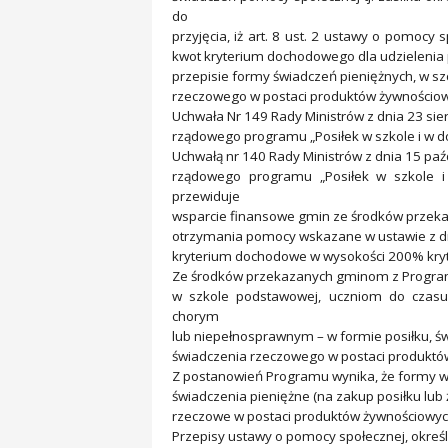
do
przyjęcia, iż art. 8 ust. 2 ustawy o pomo
kwot kryterium dochodowego dla udzielenia 
przepisie formy świadczeń pieniężnych, w sz
rzeczowego w postaci produktów żywnościo
Uchwała Nr 149 Rady Ministrów z dnia 23 sie
rządowego programu „Posiłek w szkole i w d
Uchwałą nr 140 Rady Ministrów z dnia 15 paź
rządowego programu „Posiłek w szkole i
przewiduje
wsparcie finansowe gmin ze środków prze
otrzymania pomocy wskazane w ustawie z dn
kryterium dochodowe w wysokości 200% kryt
Ze środków przekazanych gminom z Programu
w szkole podstawowej, uczniom do czasu
chorym
lub niepełnosprawnym – w formie posiłku, św
świadczenia rzeczowego w postaci produkt
Z postanowień Programu wynika, że formy 
świadczenia pieniężne (na zakup posiłku lub 
rzeczowe w postaci produktów żywnościowyc
Przepisy ustawy o pomocy społecznej, określ