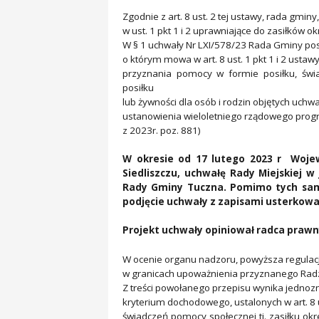
Zgodnie z art. 8 ust. 2 tej ustawy, rada gm
w ust. 1 pkt 1 i 2 uprawniające do zasiłków 
W § 1 uchwały Nr LXI/578/23 Rada Gminy pos
o którym mowa w art. 8 ust. 1 pkt 1 i 2 usta
przyznania pomocy w formie posiłku, świ
posiłku
lub żywności dla osób i rodzin objętych uchw
ustanowienia wieloletniego rządowego progra
z 2023r. poz. 881)
W okresie od 17 lutego 2023 r Woje
Siedliszczu, uchwałę Rady Miejskiej 
Rady Gminy Tuczna. Pomimo tych sa
podjęcie uchwały z zapisami usterkow
Projekt uchwały opiniował radca prawn
W ocenie organu nadzoru, powyższa regulacja
w granicach upoważnienia przyznanego Radzie
Z treści powołanego przepisu wynika jednoz
kryterium dochodowego, ustalonych w art. 8 u
świadczeń pomocy społecznej tj. zasiłku ok