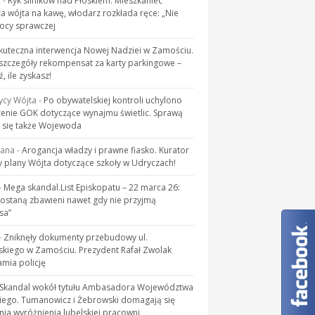
R
-
Ryk silników nad Płoskiem. Mieszkaniec
a wójta na kawę, włodarz rozkłada ręce: „Nie
cy sprawczej
kuteczna interwencja Nowej Nadziei w Zamościu.
zczegóły rekompensat za karty parkingowe –
, ile zyskasz!
ycy Wójta
-
Po obywatelskiej kontroli uchylono
enie GOK dotyczące wynajmu świetlic. Sprawą
 się także Wojewoda
kana
-
Arogancja władzy i prawne fiasko. Kurator
 plany Wójta dotyczące szkoły w Udryczach!
-
Mega skandal.List Episkopatu – 22 marca 26:
zostaną zbawieni nawet gdy nie przyjmą
sa”
-
Zniknęły dokumenty przebudowy ul.
skiego w Zamościu. Prezydent Rafał Zwolak
mia policję
Skandal wokół tytułu Ambasadora Województwa
iego. Tumanowicz i Żebrowski domagają się
ia wyróżnienia lubelskiej pracowni