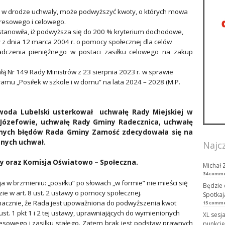
iny, w drodze uchwały, może podwyższyć kwoty, o których mowa
okresowego i celowego.
tanowiła, iż podwyższa się do 200 % kryterium dochodowe,
wy z dnia 12 marca 2004 r. o pomocy społecznej dla celów
adczenia pieniężnego w postaci zasiłku celowego na zakup
ałą Nr 149 Rady Ministrów z 23 sierpnia 2023 r. w sprawie
mu „Posiłek w szkole i w domu” na lata 2024 – 2028 (M.P.
woda Lubelski usterkował uchwałę Rady Miejskiej w
w Józefowie, uchwałę Rady Gminy Radecznica, uchwałę
mych błędów Rada Gminy Zamość zdecydowała się na
anych uchwał.
Najc
y oraz Komisja Oświatowo – Społeczna.
Michał 
34 comm
 w brzmieniu: „posiłku” po słowach „w formie” nie mieści się
Będzie 
 w art. 8 ust. 2 ustawy o pomocy społecznej.
Spotkaj
nacznie, że Rada jest upoważniona do podwyższenia kwot
15 comm
st. 1 pkt 1 i 2 tej ustawy, uprawniających do wymienionych
XL sesj
resowego i zasiłku stałego. Zatem brak jest podstaw prawnych
punkcie