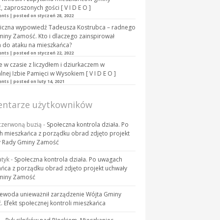
 zaproszonych gości [ V I D E O ]
ents
|
posted on styczeń 28, 2022
iczna wypowiedź Tadeusza Kostrubca – radnego
iny Zamość. Kto i dlaczego zainspirował
 do ataku na mieszkańca?
ents
|
posted on styczeń 22, 2022
 w czasie z liczydłem i dziurkaczem w
lnej Izbie Pamięci w Wysokiem [ V I D E O ]
ents
|
posted on luty 14, 2021
ntarze użytkowników
 czerwoną buzią
-
Społeczna kontrola działa. Po
 mieszkańca z porządku obrad zdjęto projekt
y Rady Gminy Zamość
tyk
-
Społeczna kontrola działa. Po uwagach
ńca z porządku obrad zdjęto projekt uchwały
miny Zamość
ewoda unieważnił zarządzenie Wójta Gminy
 Efekt społecznej kontroli mieszkańca