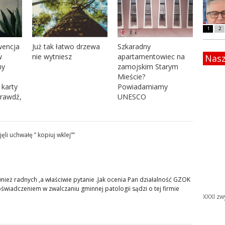
1
2
wencja
Już tak łatwo drzewa
Szkaradny
w
nie wytniesz
apartamentowiec na
Nasz
my
zamojskim Starym
Mieście?
karty
Powiadamiamy
prawdź,
UNESCO
i uchwałę ” kopiuj wklej”
”
ież radnych ,a właściwie pytanie .Jak ocenia Pan działalność GZOK
oświadczeniem w zwalczaniu gminnej patologii sądzi o tej firmie
XXXI zw