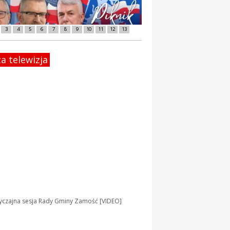
3
4
5
6
7
8
9
10
11
12
13
a telewizja
yczajna sesja Rady Gminy Zamość [VIDEO]