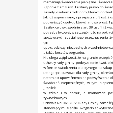
rozróżniają świadczenia pieniężne i świadczen
Zgodnie z art. 8 ust. 1 ustawy prawo do świ
zasady, osobom i rodzinom, których dochód n
Jak już wspomniano, z przepisu art. 8 ust. 2
podwyższyć kwoty, o których mowa w ust. 1 p
Zasiłek celowy, zgodnie z art. 39 ust. 1 i 2
potrzeby bytowej, w szczególności na pokryci
spożywczych specjalnego przeznaczenia ży
tym
opału, odzieży, niezbędnych przedmiotów 
a także kosztów pogrzebu.
Nie ulega wątpliwości, że na gruncie przepi
uchwały rady gminy, podwyższenie kwot, o któr
w formie świadczenia pieniężnego na zakup p
Delegacja ustawowa dla rady gminy, określon
natomiast upoważnienia do podwyższenia o
świadczeń niepieniężnych, w tym niepie
„Posiłek
w szkole i w domu”, a mianowicie pos
żywnościowych.
Uchwała Nr LXI/578/23 Rady Gminy Zamość j
stanowiący musi ściśle uwzględniać wytyczn
Odstąpienie od tej zasady narusza zwią