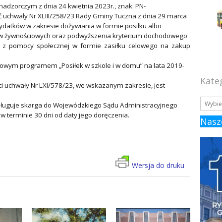
nadzorczym z dnia 24 kwietnia 2023r., znak: PN-
ć uchwały Nr XLIII/258/23 Rady Gminy Tuczna z dnia 29 marca
ydatków w zakresie dożywiania w formie posiłku albo
ów żywnościowych oraz podwyższenia kryterium dochodowego
o z pomocy społecznej w formie zasiłku celowego na zakup
ądowym programem „Posiłek w szkole i w domu” na lata 2019-
Kate
i uchwały Nr LXI/578/23, we wskazanym zakresie, jest
ysługuje skarga do Wojewódzkiego Sądu Administracyjnego
w terminie 30 dni od daty jego doręczenia.
Nasz
Wersja do druku