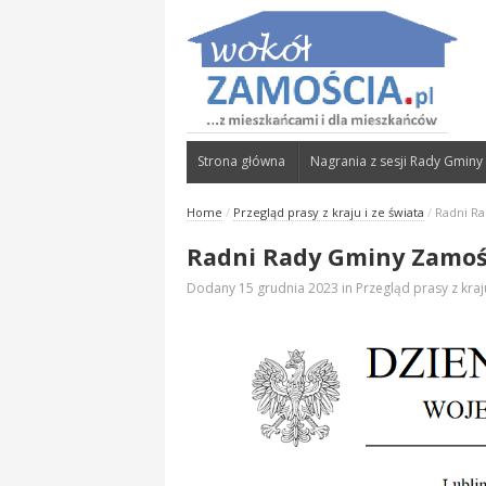
Strona główna
Nagrania z sesji Rady Gminy
Home
/
Przegląd prasy z kraju i ze świata
/
Radni Ra
Radni Rady Gminy Zamość
Dodany
15 grudnia 2023
in
Przegląd prasy z kraj