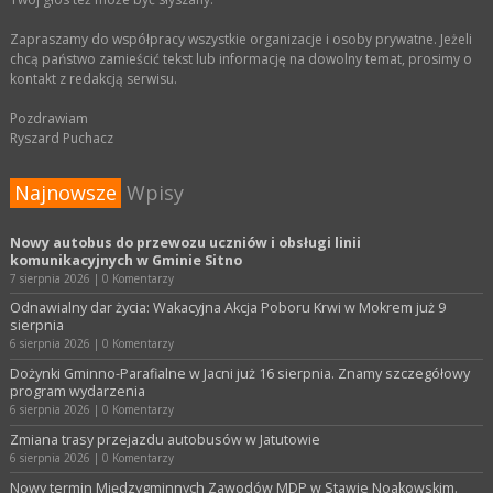
Zapraszamy do współpracy wszystkie organizacje i osoby prywatne. Jeżeli
chcą państwo zamieścić tekst lub informację na dowolny temat, prosimy o
kontakt z redakcją serwisu.
Pozdrawiam
Ryszard Puchacz
Najnowsze
Wpisy
Nowy autobus do przewozu uczniów i obsługi linii
komunikacyjnych w Gminie Sitno
7 sierpnia 2026
|
0 Komentarzy
Odnawialny dar życia: Wakacyjna Akcja Poboru Krwi w Mokrem już 9
sierpnia
6 sierpnia 2026
|
0 Komentarzy
Dożynki Gminno-Parafialne w Jacni już 16 sierpnia. Znamy szczegółowy
program wydarzenia
6 sierpnia 2026
|
0 Komentarzy
Zmiana trasy przejazdu autobusów w Jatutowie
6 sierpnia 2026
|
0 Komentarzy
Nowy termin Międzygminnych Zawodów MDP w Stawie Noakowskim.