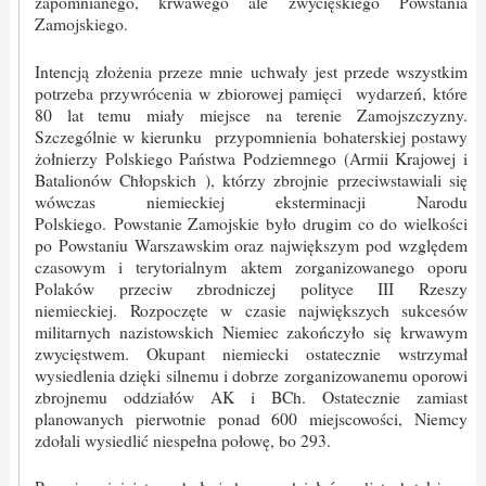
zapomnianego, krwawego ale zwycięskiego Powstania
Zamojskiego.
Intencją złożenia przeze mnie uchwały jest przede wszystkim
potrzeba przywrócenia w zbiorowej pamięci wydarzeń, które
80 lat temu miały miejsce na terenie Zamojszczyzny.
Szczególnie w kierunku przypomnienia bohaterskiej postawy
żołnierzy Polskiego Państwa Podziemnego (Armii Krajowej i
Batalionów Chłopskich ), którzy zbrojnie przeciwstawiali się
wówczas niemieckiej eksterminacji Narodu
Polskiego. Powstanie Zamojskie było drugim co do wielkości
po Powstaniu Warszawskim oraz największym pod względem
czasowym i terytorialnym aktem zorganizowanego oporu
Polaków przeciw zbrodniczej polityce III Rzeszy
niemieckiej. Rozpoczęte w czasie największych sukcesów
militarnych nazistowskich Niemiec zakończyło się krwawym
zwycięstwem. Okupant niemiecki ostatecznie wstrzymał
wysiedlenia dzięki silnemu i dobrze zorganizowanemu oporowi
zbrojnemu oddziałów AK i BCh. Ostatecznie zamiast
planowanych pierwotnie ponad 600 miejscowości, Niemcy
zdołali wysiedlić niespełna połowę, bo 293.