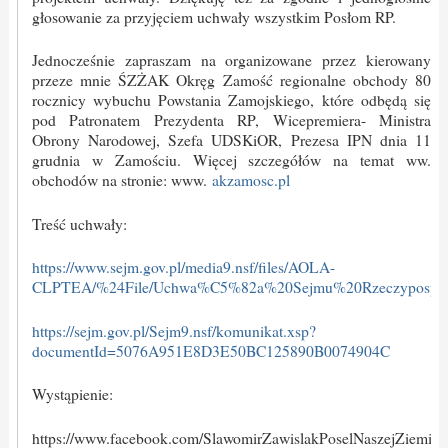
głosowanie za przyjęciem uchwały wszystkim Posłom RP.
Jednocześnie zapraszam na organizowane przez kierowany
przeze mnie ŚZŻAK Okręg Zamość regionalne obchody 80
rocznicy wybuchu Powstania Zamojskiego, które odbędą się
pod Patronatem Prezydenta RP, Wicepremiera- Ministra
Obrony Narodowej, Szefa UDSKiOR, Prezesa IPN dnia 11
grudnia w Zamościu. Więcej szczegółów na temat ww.
obchodów na stronie: www.
akzamosc.pl
Treść uchwały:
https://www.sejm.gov.pl/media9.nsf/files/AOLA-
CLPTEA/%24File/Uchwa%C5%82a%20Sejmu%20Rzeczypospolit
https://sejm.gov.pl/Sejm9.nsf/komunikat.xsp?
documentId=5076A951E8D3E50BC125890B0074904C
Wystąpienie:
https://www.facebook.com/SlawomirZawislakPoselNaszejZiemi/vi