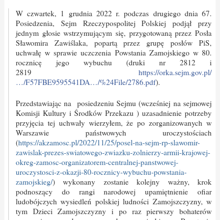
W czwartek, 1 grudnia 2022 r. podczas drugiego dnia 67.
Posiedzenia, Sejm Rzeczypospolitej Polskiej podjął przy
jednym głosie wstrzymującym się, przygotowaną przez Posła
Sławomira Zawiślaka, popartą przez grupę posłów PiS,
uchwałę w sprawie uczczenia Powstania Zamojskiego w 80.
rocznicę jego wybuchu (druki nr 2812 i
2819
https://orka.sejm.gov.pl/
…/F57FBE9595541DA…/%24File/2786.pdf
).
Przedstawiając na posiedzeniu Sejmu (wcześniej na sejmowej
Komisji Kultury i Środków Przekazu ) uzasadnienie potrzeby
przyjęcia tej uchwały wierzyłem, że po zorganizowanych w
Warszawie państwowych uroczystościach
(
https://akzamosc.pl/2022/11/25/posel-na-sejm-rp-slawomir-
zawislak-prezes-swiatowego-zwiazku-zolnierzy-armii-krajowej-
okreg-zamosc-organizatorem-centralnej-panstwowej-
uroczystosci-z-okazji-80-rocznicy-wybuchu-powstania-
zamojskieg/
) wykonany zostanie kolejny ważny, krok
podnoszący do rangi narodowej upamiętnienie ofiar
ludobójczych wysiedleń polskiej ludności Zamojszczyzny, w
tym Dzieci Zamojszczyzny i po raz pierwszy bohaterów