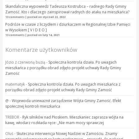
Skandaliczna wypowiedź Tadeusza Kostrubca – radnego Rady Gminy
Zamość. Kto i dlaczego zainspirował radnych do ataku na mieszkańca?
13 comments
|
posted on styczeń 22, 2022
Podróże w czasie z liczydłem i dziurkaczem w Regionalnej Izbie Pamięci
w Wysokiem [ V I D E O ]
13 comments
|
posted on luty 14, 2021
Komentarze użytkowników
Józio z czerwoną buzią
-
Społeczna kontrola działa. Po uwagach
mieszkańca z porządku obrad zdjęto projekt uchwały Rady Gminy
Zamość
matematyk
-
Społeczna kontrola działa. Po uwagach mieszkańca z
porządku obrad zdjęto projekt uchwały Rady Gminy Zamość
@
-
Wojewoda unieważnił zarządzenie Wójta Gminy Zamość. Efekt
społecznej kontroli mieszkańca
TREBOR
-
Ryk silników nad Płoskiem. Mieszkaniec zaprasza wójta na
kawę, włodarz rozkłada ręce: „Nie mam mocy sprawczej
Oluś
-
Skuteczna interwencja Nowej Nadziei w Zamościu. Znamy