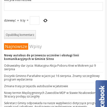
dziewięć
+
trzy
=
Najnowsze
Wpisy
Nowy autobus do przewozu uczniów i obsługi linii
komunikacyjnych w Gminie Sitno
Odnawialny dar życia: Wakacyjna Akcja Poboru Krwi w Mokrem już 9
sierpnia
Dożynki Gminno-Parafialne w Jacni już 16 sierpnia. Znamy szczegółowy
program wydarzenia
Zmiana trasy przejazdu autobusów w Jatutowie
Nowy termin Międzygminnych Zawodów MDP w Stawie Noakowskim.
Strażacy podają szczegóły
Sekretarz Gminy odpowiada na nasze wątpliwości dotyczące programu
opieki nad zabytkami. Analizujemy przedstawione argumenty