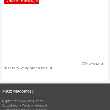
Nasza telewizja
XXXI zwyczajna
sesja Rady Gminy Zamość [VIDEO]
Masz wiadomość?
Napisz, zadzwoń, wyślij sms'a!
Opublikujemy Twoją wiadomość.
Twój głos też może być słyszany.