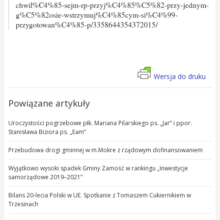
chwil%C4%85-sejm-rp-przyj%C4%85%C5%82-przy-jednym-
g%C5%82osie-wstrzymuj%C4%85cym-si%C4%99-
przygotowan%C4%85-p/3358644354372015/
Wersja do druku
Powiązane artykuły
Uroczystości pogrzebowe płk. Mariana Pilarskiego ps. „Jar” i ppor.
Stanisława Biziora ps. „Eam”
Przebudowa drogi gminnej w m.Mokre z rządowym dofinansowaniem
Wyjątkowo wysoki spadek Gminy Zamość w rankingu „Inwestycje
samorządowe 2019–2021”
Bilans 20-lecia Polski w UE. Spotkanie z Tomaszem Cukiernikiem w
Trzesinach