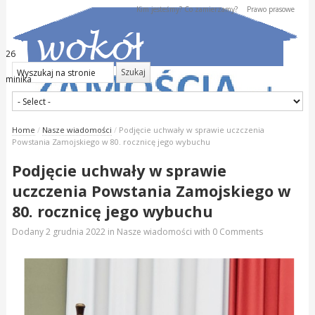
Kim jesteśmy? Co zamierzamy?
Prawo prasowe
2026
Dominika
Home
/
Nasze wiadomości
/
Podjęcie uchwały w sprawie uczczenia
Powstania Zamojskiego w 80. rocznicę jego wybuchu
Podjęcie uchwały w sprawie
uczczenia Powstania Zamojskiego w
80. rocznicę jego wybuchu
Dodany
2 grudnia 2022
in
Nasze wiadomości
with
0 Comments