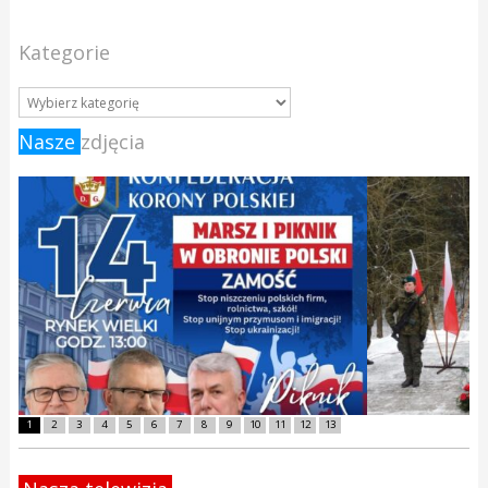
Kategorie
Nasze
zdjęcia
1
2
3
4
5
6
7
8
9
10
11
12
13