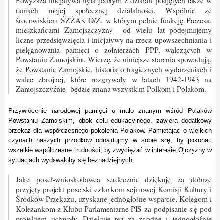
Powyższa inicjatywa była jednym z działań podjętych także w
ramach mojej społecznej działalności. Wspólnie ze
środowiskiem ŚZŻAK O/Z, w którym pełnie funkcję Prezesa,
mieszkańcami Zamojszczyzny od wielu lat podejmujemy
liczne przedsięwzięcia i inicjatywy na rzecz upowszechniania i
pielęgnowania pamięci o żołnierzach PPP, walczących w
Powstaniu Zamojskim. Wierzę, że niniejsze starania spowodują,
że Powstanie Zamojskie, historia o tragicznych wydarzeniach i
walce zbrojnej, które rozgrywały w latach 1942-1943 na
Zamojszczyźnie będzie znana wszystkim Polkom i Polakom.
Przywrócenie narodowej pamięci o mało znanym wśród Polaków
Powstaniu Zamojskim, obok celu edukacyjnego, zawiera dodatkowy
przekaz dla współczesnego pokolenia Polaków. Pamiętając o wielkich
czynach naszych przodków odnajdujmy w sobie siłę, by pokonać
wszelkie współczesne trudności, by zwyciężać w interesie Ojczyzny w
sytuacjach wydawałoby się beznadziejnych.
Jako poseł-wnioskodawca serdecznie dziękuję za dobrze
przyjęty projekt poselski członkom sejmowej Komisji Kultury i
Środków Przekazu, uzyskane jednogłośne wsparcie, Kolegom i
Koleżankom z Klubu Parlamentarne PIS za podpisanie się pod
projektem uchwały. Dziękuję też za zgodne i jednogłośnie