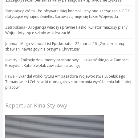
szczegóły rekompensat za karty parkingowe – sprawdź, ile zyskasz!
Sympatycy Wójta
-
Po obywatelskiej kontroli uchylono zarządzenie GOK
dotyczące wynajmu świetlic. Sprawą zajmuje się także Wojewoda
Zatroskana
-
Arogancja władzy i prawne fiasko. Kurator miażdży plany
Wójta dotyczące szkoły w Udryczach!
Joanna
-
Mega skandal.List Episkopatu – 22 marca 26: „Żydzi zostaną
zbawieni nawet gdy nie przyjmą Chrystusa”
qwerty
-
Zniknęły dokumenty przebudowy ul. Łukasińskiego w Zamościu.
Prezydent Rafał Zwolak zawiadamia policję
Paweł
-
Skandal wokół tytułu Ambasadora Województwa Lubelskiego.
Tumanowicz i Żebrowski domagają się odebrania wyróżnienia lubelskiej
pracowni
Repertuar Kina Stylowy