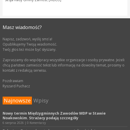
Masz wiadomość?
Napisz, zadzwoń, wyślij sms'a!
Opublikujemy Twoją wiadomość.
Twój głos też może być słyszany.
Zapraszamy do współpracy wszystkie organizacje i osoby prywatne. Jeżeli
chcą państwo zamieścić tekst lub informację na dowolny temat, prosimy o
kontakt z redakcją serwisu.
Pozdrawiam
Ryszard Puchacz
Najnowsze
Wpisy
Nowy termin Międzygminnych Zawodów MDP w Stawie
Noakowskim. Strażacy podają szczegóły
6 sierpnia 2026
|
0 Komentarzy