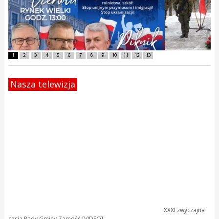
1
2
3
4
5
6
7
8
9
10
11
12
13
Nasza telewizja
XXXI zwyczajna
sesja Rady Gminy Zamość [VIDEO]