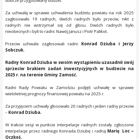
dobrze przygotowany budżet.
Za uchwałą w sprawie uchwalenia budżetu powiatu na rok 2025
zagłosowało 19 radnych, dwóch radnych było przeciw, nikt z
radnych nie wstrzymał się od głosu. Dwóch radnych było
nieobecnych i byli to radni: Nawój Janusz i Piotr Palikot.
Przeciw uchwale zagłosowali radni:
Konrad Dziuba i Jerzy
Sobczuk.
Radny Konrad Dziuba w swoim wystąpieniu uzasadnił swój
sprzeciw brakiem zadań inwestycyjnych w budżecie na
2025 r. na terenie Gminy Zamość.
Radni Rady Powiatu w Zamościu podjęli uchwałę w sprawie
wieloletniej prognozy finansowej powiatu na 2025 r.
Za przyjęciem uchwały głosowało 20 radnych i jeden radny przeciw
–
Konrad Dziuba.
W trakcie sesji w punkcie interpelacje radnych zostały zgłoszone
interpelacje przez radnego Konrada Dziubę i radną
Marię Loc –
Oczkoś.