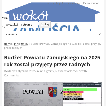
Kim jesteśmy? Co zamierzamy?
Prawo prasowe
a 2026
iana
Home
/
Inne gminy
/
Budżet Powiatu Zamojskiego na 2025 rok został przyjęty
przez radnych
Budżet Powiatu Zamojskiego na 2025
rok został przyjęty przez radnych
Dodany
3 stycznia 2025
in
Inne gminy
,
Nasze wiadomości
with
0
Comments