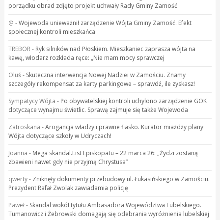
porządku obrad zdjęto projekt uchwały Rady Gminy Zamość
@
-
Wojewoda unieważnił zarządzenie Wójta Gminy Zamość. Efekt
społecznej kontroli mieszkańca
TREBOR
-
Ryk silników nad Płoskiem. Mieszkaniec zaprasza wójta na
kawę, włodarz rozkłada ręce: „Nie mam mocy sprawczej
Oluś
-
Skuteczna interwencja Nowej Nadziei w Zamościu. Znamy
szczegóły rekompensat za karty parkingowe – sprawdź, ile zyskasz!
Sympatycy Wójta
-
Po obywatelskiej kontroli uchylono zarządzenie GOK
dotyczące wynajmu świetlic. Sprawą zajmuje się także Wojewoda
Zatroskana
-
Arogancja władzy i prawne fiasko. Kurator miażdży plany
Wójta dotyczące szkoły w Udryczach!
Joanna
-
Mega skandal.List Episkopatu – 22 marca 26: „Żydzi zostaną
zbawieni nawet gdy nie przyjmą Chrystusa”
qwerty
-
Zniknęły dokumenty przebudowy ul. Łukasińskiego w Zamościu.
Prezydent Rafał Zwolak zawiadamia policję
Paweł
-
Skandal wokół tytułu Ambasadora Województwa Lubelskiego.
Tumanowicz i Żebrowski domagają się odebrania wyróżnienia lubelskiej