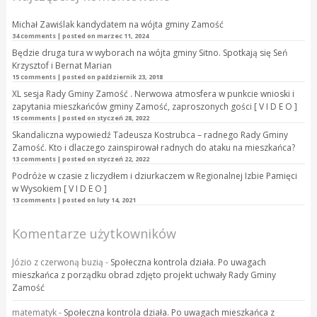
Michał Zawiślak kandydatem na wójta gminy Zamość
34 comments
|
posted on marzec 11, 2024
Będzie druga tura w wyborach na wójta gminy Sitno. Spotkają się Seń
Krzysztof i Bernat Marian
15 comments
|
posted on październik 23, 2018
XL sesja Rady Gminy Zamość . Nerwowa atmosfera w punkcie wnioski i
zapytania mieszkańców gminy Zamość, zaproszonych gości [ V I D E O ]
15 comments
|
posted on styczeń 28, 2022
Skandaliczna wypowiedź Tadeusza Kostrubca – radnego Rady Gminy
Zamość. Kto i dlaczego zainspirował radnych do ataku na mieszkańca?
13 comments
|
posted on styczeń 22, 2022
Podróże w czasie z liczydłem i dziurkaczem w Regionalnej Izbie Pamięci
w Wysokiem [ V I D E O ]
13 comments
|
posted on luty 14, 2021
Komentarze użytkowników
Józio z czerwoną buzią
-
Społeczna kontrola działa. Po uwagach
mieszkańca z porządku obrad zdjęto projekt uchwały Rady Gminy
Zamość
matematyk
-
Społeczna kontrola działa. Po uwagach mieszkańca z