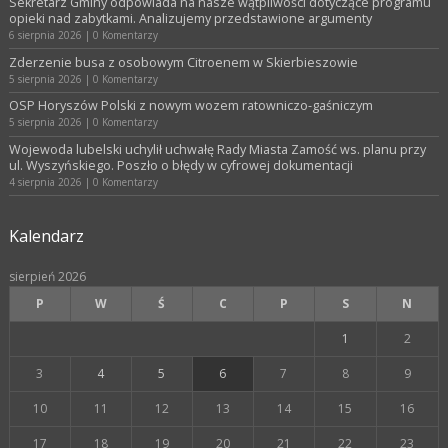
Sekretarz Gminy odpowiada na nasze wątpliwości dotyczące programu
opieki nad zabytkami. Analizujemy przedstawione argumenty
6 sierpnia 2026
|
0 Komentarzy
Zderzenie busa z osobowym Citroenem w Skierbieszowie
5 sierpnia 2026
|
0 Komentarzy
OSP Horyszów Polski z nowym wozem ratowniczo-gaśniczym
5 sierpnia 2026
|
0 Komentarzy
Wojewoda lubelski uchylił uchwałę Rady Miasta Zamość ws. planu przy
ul. Wyszyńskiego. Poszło o błędy w cyfrowej dokumentacji
4 sierpnia 2026
|
0 Komentarzy
Kalendarz
sierpień 2026
P
W
Ś
C
P
S
N
1
2
3
4
5
6
7
8
9
10
11
12
13
14
15
16
17
18
19
20
21
22
23