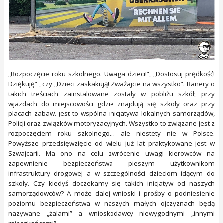
„Rozpoczęcie roku szkolnego. Uwaga dzieci!”, „Dostosuj prędkość!
Dziękuję” , czy „Dzieci zaskakują! Zważajcie na wszystko”. Banery o
takich treściach zainstalowane zostały w pobliżu szkół, przy
wjazdach do miejscowości gdzie znajdują się szkoły oraz przy
placach zabaw. Jest to wspólna inicjatywa lokalnych samorządów,
Policji oraz związków motoryzacyjnych. Wszystko to związane jest z
rozpoczęciem roku szkolnego… ale niestety nie w Polsce.
Powyższe przedsięwzięcie od wielu już lat praktykowane jest w
Szwajcarii. Ma ono na celu zwrócenie uwagi kierowców na
zapewnienie bezpieczeństwa pieszym użytkownikom
infrastruktury drogowej a w szczególności dzieciom idącym do
szkoły. Czy kiedyś doczekamy się takich inicjatyw od naszych
samorządowców? A może dalej wnioski i prośby o podniesienie
poziomu bezpieczeństwa w naszych małych ojczyznach będą
nazywane „żalami” a wnioskodawcy niewygodnymi „innymi
mieszkańcami”…