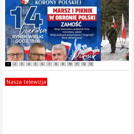
1
2
3
4
5
6
7
8
9
10
11
12
13
Nasza telewizja