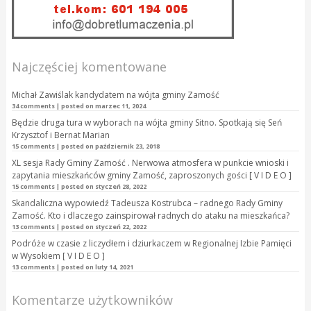
Najczęściej komentowane
Michał Zawiślak kandydatem na wójta gminy Zamość
34 comments
|
posted on marzec 11, 2024
Będzie druga tura w wyborach na wójta gminy Sitno. Spotkają się Seń
Krzysztof i Bernat Marian
15 comments
|
posted on październik 23, 2018
XL sesja Rady Gminy Zamość . Nerwowa atmosfera w punkcie wnioski i
zapytania mieszkańców gminy Zamość, zaproszonych gości [ V I D E O ]
15 comments
|
posted on styczeń 28, 2022
Skandaliczna wypowiedź Tadeusza Kostrubca – radnego Rady Gminy
Zamość. Kto i dlaczego zainspirował radnych do ataku na mieszkańca?
13 comments
|
posted on styczeń 22, 2022
Podróże w czasie z liczydłem i dziurkaczem w Regionalnej Izbie Pamięci
w Wysokiem [ V I D E O ]
13 comments
|
posted on luty 14, 2021
Komentarze użytkowników