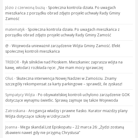
Józio z czerwoną buzią
-
Społeczna kontrola działa. Po uwagach
mieszkańca z porządku obrad zdjęto projekt uchwały Rady Gminy
Zamość
matematyk
-
Społeczna kontrola działa. Po uwagach mieszkańca z
porządku obrad zdjęto projekt uchwały Rady Gminy Zamość
@
-
Wojewoda unieważnił zarządzenie Wójta Gminy Zamość. Efekt
społecznej kontroli mieszkańca
TREBOR
-
Ryk silników nad Płoskiem. Mieszkaniec zaprasza wójta na
kawę, włodarz rozkłada ręce: „Nie mam mocy sprawczej
Oluś
-
Skuteczna interwencja Nowej Nadziei w Zamościu. Znamy
szczegóły rekompensat za karty parkingowe – sprawdź, ile zyskasz!
Sympatycy Wójta
-
Po obywatelskiej kontroli uchylono zarządzenie GOK
dotyczące wynajmu świetlic. Sprawą zajmuje się także Wojewoda
Zatroskana
-
Arogancja władzy i prawne fiasko. Kurator miażdży plany
Wójta dotyczące szkoły w Udryczach!
Joanna
-
Mega skandal.List Episkopatu – 22 marca 26: „Żydzi zostaną
zbawieni nawet gdy nie przyjmą Chrystusa”