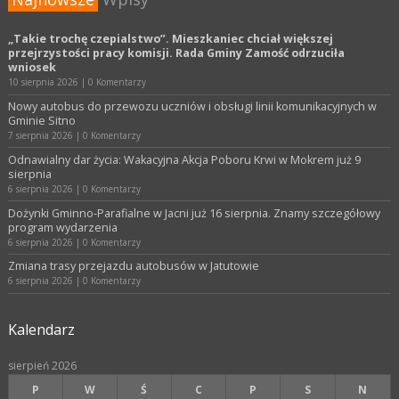
„Takie trochę czepialstwo”. Mieszkaniec chciał większej
przejrzystości pracy komisji. Rada Gminy Zamość odrzuciła
wniosek
10 sierpnia 2026
|
0 Komentarzy
Nowy autobus do przewozu uczniów i obsługi linii komunikacyjnych w
Gminie Sitno
7 sierpnia 2026
|
0 Komentarzy
Odnawialny dar życia: Wakacyjna Akcja Poboru Krwi w Mokrem już 9
sierpnia
6 sierpnia 2026
|
0 Komentarzy
Dożynki Gminno-Parafialne w Jacni już 16 sierpnia. Znamy szczegółowy
program wydarzenia
6 sierpnia 2026
|
0 Komentarzy
Zmiana trasy przejazdu autobusów w Jatutowie
6 sierpnia 2026
|
0 Komentarzy
Kalendarz
sierpień 2026
P
W
Ś
C
P
S
N