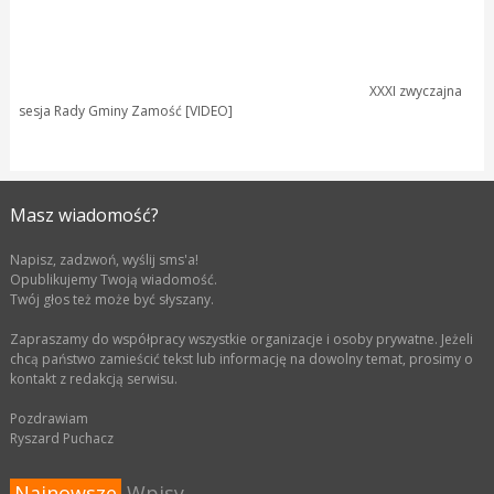
XXXI zwyczajna
sesja Rady Gminy Zamość [VIDEO]
Masz wiadomość?
Napisz, zadzwoń, wyślij sms'a!
Opublikujemy Twoją wiadomość.
Twój głos też może być słyszany.
Zapraszamy do współpracy wszystkie organizacje i osoby prywatne. Jeżeli
chcą państwo zamieścić tekst lub informację na dowolny temat, prosimy o
kontakt z redakcją serwisu.
Pozdrawiam
Ryszard Puchacz
Najnowsze
Wpisy