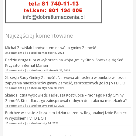
Najczęściej komentowane
Michał Zawiślak kandydatem na wójta gminy Zamość
34 comments
|
posted on marzec 11, 2024
Będzie druga tura w wyborach na wójta gminy Sitno. Spotkają się Seń
Krzysztof i Bernat Marian
15 comments
|
posted on październik 23, 2018
XL sesja Rady Gminy Zamość . Nerwowa atmosfera w punkcie wnioski i
zapytania mieszkańców gminy Zamość, zaproszonych gości [ V I D E O ]
15 comments
|
posted on styczeń 28, 2022
Skandaliczna wypowiedź Tadeusza Kostrubca – radnego Rady Gminy
Zamość. Kto i dlaczego zainspirował radnych do ataku na mieszkańca?
13 comments
|
posted on styczeń 22, 2022
Podróże w czasie z liczydłem i dziurkaczem w Regionalnej Izbie Pamięci
w Wysokiem [ V I D E O ]
13 comments
|
posted on luty 14, 2021