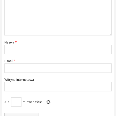
Nazwa
*
E-mail
*
Witryna internetowa
3
×
=
dwanaście