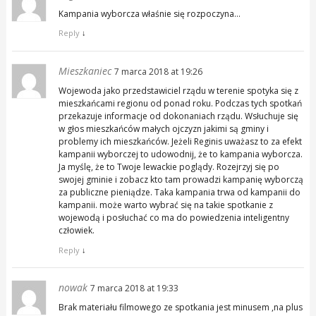
Kampania wyborcza właśnie się rozpoczyna…
Reply
↓
Mieszkaniec
7 marca 2018 at 19:26
Wojewoda jako przedstawiciel rządu w terenie spotyka się z
mieszkańcami regionu od ponad roku. Podczas tych spotkań
przekazuje informacje od dokonaniach rządu. Wsłuchuje się
w głos mieszkańców małych ojczyzn jakimi są gminy i
problemy ich mieszkańców. Jeżeli Reginis uważasz to za efekt
kampanii wyborczej to udowodnij, że to kampania wyborcza.
Ja myślę, że to Twoje lewackie poglądy. Rozejrzyj się po
swojej gminie i zobacz kto tam prowadzi kampanię wyborczą
za publiczne pieniądze. Taka kampania trwa od kampanii do
kampanii. może warto wybrać się na takie spotkanie z
wojewodą i posłuchać co ma do powiedzenia inteligentny
człowiek.
Reply
↓
nowak
7 marca 2018 at 19:33
Brak materiału filmowego ze spotkania jest minusem ,na plus