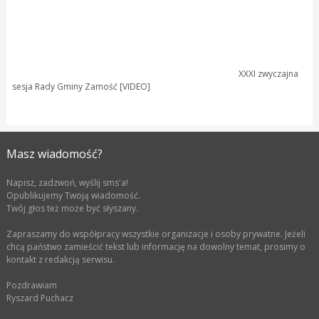
XXXI zwyczajna
sesja Rady Gminy Zamość [VIDEO]
Masz wiadomość?
Napisz, zadzwoń, wyślij sms'a!
Opublikujemy Twoją wiadomość.
Twój głos też może być słyszany.
Zapraszamy do współpracy wszystkie organizacje i osoby prywatne. Jeżeli
chcą państwo zamieścić tekst lub informację na dowolny temat, prosimy o
kontakt z redakcją serwisu.
Pozdrawiam
Ryszard Puchacz