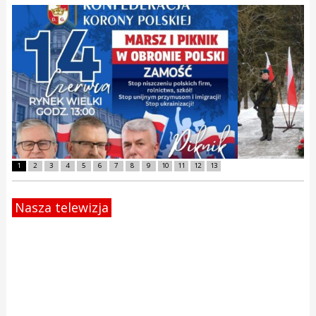
1
2
3
4
5
6
7
8
9
10
11
12
13
Nasza telewizja