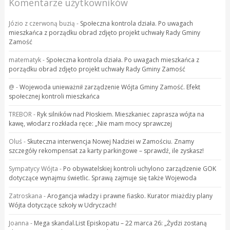
Komentarze użytkowników
Józio z czerwoną buzią
-
Społeczna kontrola działa. Po uwagach
mieszkańca z porządku obrad zdjęto projekt uchwały Rady Gminy
Zamość
matematyk
-
Społeczna kontrola działa. Po uwagach mieszkańca z
porządku obrad zdjęto projekt uchwały Rady Gminy Zamość
@
-
Wojewoda unieważnił zarządzenie Wójta Gminy Zamość. Efekt
społecznej kontroli mieszkańca
TREBOR
-
Ryk silników nad Płoskiem. Mieszkaniec zaprasza wójta na
kawę, włodarz rozkłada ręce: „Nie mam mocy sprawczej
Oluś
-
Skuteczna interwencja Nowej Nadziei w Zamościu. Znamy
szczegóły rekompensat za karty parkingowe – sprawdź, ile zyskasz!
Sympatycy Wójta
-
Po obywatelskiej kontroli uchylono zarządzenie GOK
dotyczące wynajmu świetlic. Sprawą zajmuje się także Wojewoda
Zatroskana
-
Arogancja władzy i prawne fiasko. Kurator miażdży plany
Wójta dotyczące szkoły w Udryczach!
Joanna
-
Mega skandal.List Episkopatu – 22 marca 26: „Żydzi zostaną