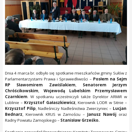
Dnia 4 marca br. odbyło się spotkanie mieszkańców gminy Sułów z
Parlamentarzystami Prawa i Sprawiedliwości –
Posłem na Sejm
RP Sławomirem Zawiślakiem
,
Senatorem Jerzym
Chróścikowskim
,
Wojewodą Lubelskim Przemysławem
Czarnkiem
. W spotkaniu uczestniczyli także Dyrektor ARMiR w
Lublinie –
Krzysztof
Gałaszkiewicz
, Kierownik LODR w Sitnie –
Krzysztof Pilip
, Nadleśniczy Nadleśnictwa Zwierzyniec –
Lucjan
Bednarz
, Kierownik KRUS w Zamościu –
Janusz Nawój
oraz
Radny Powiatu Zamojskie
go –
Stanisław Grześko.