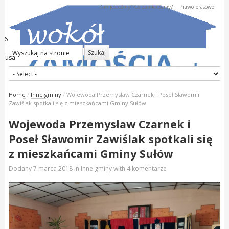
Kim jesteśmy? Co zamierzamy?
Prawo prasowe
026
kstusa
Home
/
Inne gminy
/
Wojewoda Przemysław Czarnek i Poseł Sławomir
Zawiślak spotkali się z mieszkańcami Gminy Sułów
Wojewoda Przemysław Czarnek i
Poseł Sławomir Zawiślak spotkali się
z mieszkańcami Gminy Sułów
Dodany
7 marca 2018
in
Inne gminy
with
4 komentarze