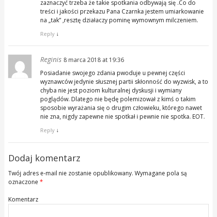
zaznaczyć trzeba że takie spotkania odbywają się .Co do
treści i jakości przekazu Pana Czarnka jestem umiarkowanie
na „tak” ,resztę działaczy pominę wymownym milczeniem.
Reply
↓
Reginis
8 marca 2018 at 19:36
Posiadanie swojego zdania pwoduje u pewnej części
wyznawców jedynie słusznej partii skłonność do wyzwisk, a to
chyba nie jest poziom kulturalnej dyskusji i wymiany
poglądów. Dlatego nie będę polemizował z kimś o takim
sposobie wyrażania się o drugim człowieku, którego nawet
nie zna, nigdy zapewne nie spotkał i pewnie nie spotka. EOT.
Reply
↓
Dodaj komentarz
Twój adres e-mail nie zostanie opublikowany.
Wymagane pola są
oznaczone
*
Komentarz