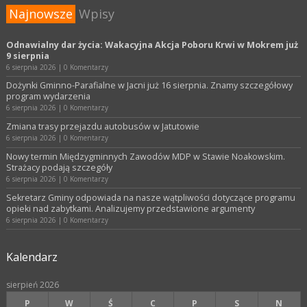
Najnowsze
Wpisy
Odnawialny dar życia: Wakacyjna Akcja Poboru Krwi w Mokrem już
9 sierpnia
6 sierpnia 2026
|
0 Komentarzy
Dożynki Gminno-Parafialne w Jacni już 16 sierpnia. Znamy szczegółowy
program wydarzenia
6 sierpnia 2026
|
0 Komentarzy
Zmiana trasy przejazdu autobusów w Jatutowie
6 sierpnia 2026
|
0 Komentarzy
Nowy termin Międzygminnych Zawodów MDP w Stawie Noakowskim.
Strażacy podają szczegóły
6 sierpnia 2026
|
0 Komentarzy
Sekretarz Gminy odpowiada na nasze wątpliwości dotyczące programu
opieki nad zabytkami. Analizujemy przedstawione argumenty
6 sierpnia 2026
|
0 Komentarzy
Kalendarz
sierpień 2026
P
W
Ś
C
P
S
N