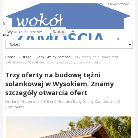
Kim jesteśmy? Co zamierzamy?
Prawo prasowe
026
kstusa
Home
/
Z Urzędu i Rady Gminy Zamość
/
Trzy oferty na budowę tężni
solankowej w Wysokiem. Znamy szczegóły otwarcia ofert
Trzy oferty na budowę tężni
solankowej w Wysokiem. Znamy
szczegóły otwarcia ofert
Dodany
13 czerwca 2026
in
Z Urzędu i Rady Gminy Zamość
with
0
Comments