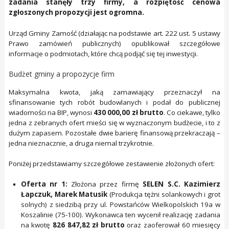
zadania stanęły trzy firmy, a rozpiętość cenowa
zgłoszonych propozycji jest ogromna.
Urząd Gminy Zamość (działając na podstawie art. 222 ust. 5 ustawy
Prawo zamówień publicznych) opublikował szczegółowe
informacje o podmiotach, które chcą podjąć się tej inwestycji.
Budżet gminy a propozycje firm
Maksymalna kwota, jaką zamawiający przeznaczył na
sfinansowanie tych robót budowlanych i podał do publicznej
wiadomości na BIP, wynosi
430 000,00 zł brutto
. Co ciekawe, tylko
jedna z zebranych ofert mieści się w wyznaczonym budżecie, i to z
dużym zapasem. Pozostałe dwie barierę finansową przekraczają –
jedna nieznacznie, a druga niemal trzykrotnie.
Poniżej przedstawiamy szczegółowe zestawienie złożonych ofert:
Oferta nr 1:
Złożona przez firmę
SELEN S.C. Kazimierz
Łapczuk, Marek Matusik
(Produkcja tężni solankowych i grot
solnych) z siedzibą przy ul. Powstańców Wielkopolskich 19a w
Koszalinie (75-100). Wykonawca ten wycenił realizację zadania
na kwotę
826 847,82 zł brutto
oraz zaoferował 60 miesięcy