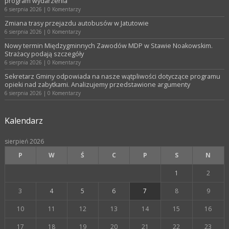
program wydarzenia
6 sierpnia 2026
|
0 Komentarzy
Zmiana trasy przejazdu autobusów w Jatutowie
6 sierpnia 2026
|
0 Komentarzy
Nowy termin Międzygminnych Zawodów MDP w Stawie Noakowskim.
Strażacy podają szczegóły
6 sierpnia 2026
|
0 Komentarzy
Sekretarz Gminy odpowiada na nasze wątpliwości dotyczące programu
opieki nad zabytkami. Analizujemy przedstawione argumenty
6 sierpnia 2026
|
0 Komentarzy
Kalendarz
sierpień 2026
P
W
Ś
C
P
S
N
1
2
3
4
5
6
7
8
9
10
11
12
13
14
15
16
17
18
19
20
21
22
23