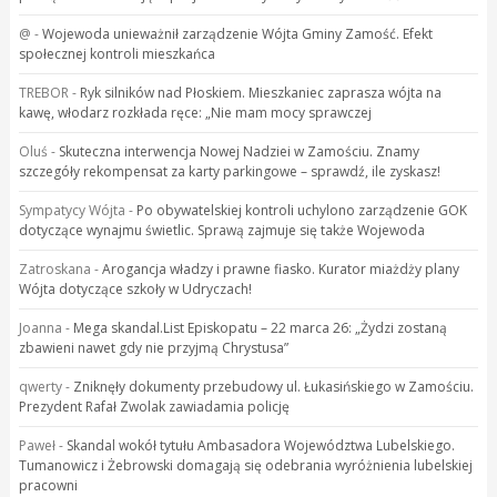
@
-
Wojewoda unieważnił zarządzenie Wójta Gminy Zamość. Efekt
społecznej kontroli mieszkańca
TREBOR
-
Ryk silników nad Płoskiem. Mieszkaniec zaprasza wójta na
kawę, włodarz rozkłada ręce: „Nie mam mocy sprawczej
Oluś
-
Skuteczna interwencja Nowej Nadziei w Zamościu. Znamy
szczegóły rekompensat za karty parkingowe – sprawdź, ile zyskasz!
Sympatycy Wójta
-
Po obywatelskiej kontroli uchylono zarządzenie GOK
dotyczące wynajmu świetlic. Sprawą zajmuje się także Wojewoda
Zatroskana
-
Arogancja władzy i prawne fiasko. Kurator miażdży plany
Wójta dotyczące szkoły w Udryczach!
Joanna
-
Mega skandal.List Episkopatu – 22 marca 26: „Żydzi zostaną
zbawieni nawet gdy nie przyjmą Chrystusa”
qwerty
-
Zniknęły dokumenty przebudowy ul. Łukasińskiego w Zamościu.
Prezydent Rafał Zwolak zawiadamia policję
Paweł
-
Skandal wokół tytułu Ambasadora Województwa Lubelskiego.
Tumanowicz i Żebrowski domagają się odebrania wyróżnienia lubelskiej
pracowni