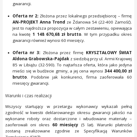
gwarancji.
Oferta nr 2:
Złożona przez lokalnego przedsiębiorcę – firmę
AN-PROJEKT Anna Trond
ze Żdanowa 54 (22-400 Zamość).
Jest to najdroższa propozycja w całym zestawieniu, opiewająca
na kwotę
1 148 670,68 zł brutto
. W tym przypadku okres
gwarancji również wynosi 60 miesięcy.
Oferta nr 3:
Złożona przez firmę
KRYSZTAŁOWY ŚWIAT
Aldona Grabowska-Pajdak
z siedzibą przy ul. Armii Krajowej
85 w Libiążu (32-590). To najtańsza oferta, która jako jedyna
mieści się w budżecie gminy, a jej cena wynosi
344 400,00 zł
brutto
. Podobnie jak konkurenci, firma zaoferowała 60
miesięcy gwarancji.
Warunki i czas realizacji
Wszyscy startujący w przetargu wykonawcy wykazali pełną
zgodność w kwestii deklarowanego okresu gwarancji jakości na
wykonane roboty oraz dostarczone i wbudowane materiały –
zaoferowali oni okres
60 miesięcy
(5 lat). Warunki płatności
zostaną zrealizowane zgodnie ze Specyfikacją Warunków
Zamówienia (SWZ).