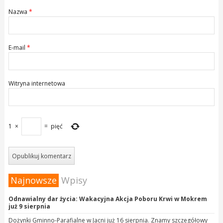
Nazwa
*
E-mail
*
Witryna internetowa
1
×
=
pięć
Najnowsze
Wpisy
Odnawialny dar życia: Wakacyjna Akcja Poboru Krwi w Mokrem
już 9 sierpnia
Dożynki Gminno-Parafialne w Jacni już 16 sierpnia. Znamy szczegółowy