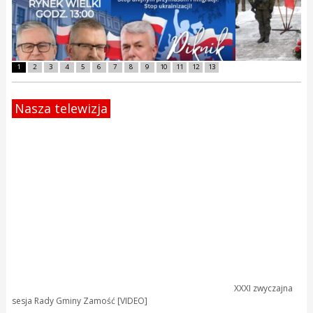
1
2
3
4
5
6
7
8
9
10
11
12
13
Nasza telewizja
XXXI zwyczajna
sesja Rady Gminy Zamość [VIDEO]