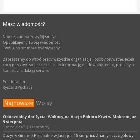
Masz wiadomość?
Napisz, zadzwoń, wyślij sms'a!
Opublikujemy Twoją wiadomość.
Twój głos też może być słyszany.
Zapraszamy do współpracy wszystkie organizacje i osoby prywatne. Jeżeli
chcą państwo zamieścić tekst lub informację na dowolny temat, prosimy o
kontakt z redakcją serwisu.
Pozdrawiam
Ryszard Puchacz
Najnowsze
Wpisy
Odnawialny dar życia: Wakacyjna Akcja Poboru Krwi w Mokrem już
9 sierpnia
6 sierpnia 2026
|
0 Komentarzy
Dożynki Gminno-Parafialne w Jacni już 16 sierpnia. Znamy szczegółowy