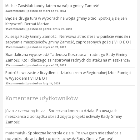
Michał Zawiślak kandydatem na wójta gminy Zamość
34 comments
|
posted on marzec 11, 2024
Będzie druga tura w wyborach na wójta gminy Sitno. Spotkają się Seń
Krzysztof i Bernat Marian
15 comments
|
posted on październik 23, 2018
XL sesja Rady Gminy Zamość . Nerwowa atmosfera w punkcie wnioski i
zapytania mieszkańców gminy Zamość, zaproszonych gości [ V I D E O ]
15 comments
|
posted on styczeń 28, 2022
Skandaliczna wypowiedź Tadeusza Kostrubca – radnego Rady Gminy
Zamość. Kto i dlaczego zainspirował radnych do ataku na mieszkańca?
13 comments
|
posted on styczeń 22, 2022
Podróże w czasie z liczydłem i dziurkaczem w Regionalnej Izbie Pamięci
w Wysokiem [ V I D E O ]
13 comments
|
posted on luty 14, 2021
Komentarze użytkowników
Józio z czerwoną buzią
-
Społeczna kontrola działa. Po uwagach
mieszkańca z porządku obrad zdjęto projekt uchwały Rady Gminy
Zamość
matematyk
-
Społeczna kontrola działa. Po uwagach mieszkańca z
porządku obrad zdjęto projekt uchwały Rady Gminy Zamość