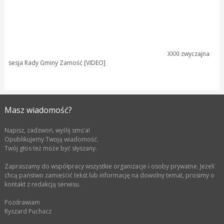
XXXI zwyczajna
sesja Rady Gminy Zamość [VIDEO]
Masz wiadomość?
Napisz, zadzwoń, wyślij sms'a!
Opublikujemy Twoją wiadomość.
Twój głos też może być słyszany.
Zapraszamy do współpracy wszystkie organizacje i osoby prywatne. Jeżeli
chcą państwo zamieścić tekst lub informację na dowolny temat, prosimy o
kontakt z redakcją serwisu.
Pozdrawiam
Ryszard Puchacz