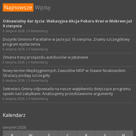
Najnowsze
Wpisy
Odnawialny dar życia: Wakacyjna Akcja Poboru Krwi w Mokrem już
9 sierpnia
6 sierpnia 2026
|
0 Komentarzy
Dożynki Gminno-Parafialne w Jacni już 16 sierpnia. Znamy szczegółowy
program wydarzenia
6 sierpnia 2026
|
0 Komentarzy
Zmiana trasy przejazdu autobusów w Jatutowie
6 sierpnia 2026
|
0 Komentarzy
Nowy termin Międzygminnych Zawodów MDP w Stawie Noakowskim.
Strażacy podają szczegóły
6 sierpnia 2026
|
0 Komentarzy
Sekretarz Gminy odpowiada na nasze wątpliwości dotyczące programu
opieki nad zabytkami. Analizujemy przedstawione argumenty
6 sierpnia 2026
|
0 Komentarzy
Kalendarz
sierpień 2026
P
W
Ś
C
P
S
N