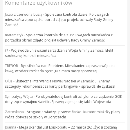
Komentarze użytkowników
Józio z czerwoną buzią
-
Społeczna kontrola działa. Po uwagach
mieszkańca z porządku obrad zdjęto projekt uchwały Rady Gminy
Zamość
matematyk
-
Społeczna kontrola działa. Po uwagach mieszkańca z
porządku obrad zdjęto projekt uchwały Rady Gminy Zamość
@
-
Wojewoda unieważnił zarządzenie Wójta Gminy Zamość. Efekt
społecznej kontroli mieszkańca
TREBOR
-
Ryk silników nad Płoskiem. Mieszkaniec zaprasza wójta na
kawę, włodarz rozkłada ręce: „Nie mam mocy sprawczej
Oluś
-
Skuteczna interwencja Nowej Nadziei w Zamościu. Znamy
szczegóły rekompensat za karty parkingowe – sprawdź, ile zyskasz!
Sympatycy Wójta
-
Po obywatelskiej kontroli uchylono zarządzenie GOK
dotyczące wynajmu świetlic. Sprawą zajmuje się także Wojewoda
Zatroskana
-
Arogancja władzy i prawne fiasko. Kurator miażdży plany
Wójta dotyczące szkoły w Udryczach!
Joanna
-
Mega skandal.List Episkopatu – 22 marca 26: „Żydzi zostaną