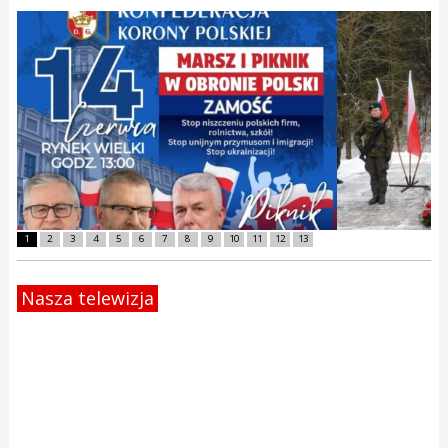
1
2
3
4
5
6
7
8
9
10
11
12
13
Nasza telewizja