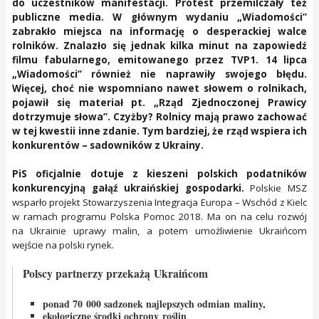
do uczestników manifestacji. Protest przemilczały też
publiczne media. W głównym wydaniu „Wiadomości”
zabrakło miejsca na informację o desperackiej walce
rolników. Znalazło się jednak kilka minut na zapowiedź
filmu fabularnego, emitowanego przez TVP1. 14 lipca
„Wiadomości” również nie naprawiły swojego błędu.
Więcej, choć nie wspomniano nawet słowem o rolnikach,
pojawił się materiał pt. „Rząd Zjednoczonej Prawicy
dotrzymuje słowa”. Czyżby? Rolnicy mają prawo zachować
w tej kwestii inne zdanie. Tym bardziej, że rząd wspiera ich
konkurentów – sadowników z Ukrainy.
PiS oficjalnie dotuje z kieszeni polskich podatników
konkurencyjną gałąź ukraińskiej gospodarki.
Polskie MSZ
wsparło projekt Stowarzyszenia Integracja Europa – Wschód z Kielc
w ramach programu Polska Pomoc 2018. Ma on na celu rozwój
na Ukrainie uprawy malin, a potem umożliwienie Ukraińcom
wejście na polski rynek.
Polscy partnerzy przekażą Ukraińcom
ponad 70 000 sadzonek najlepszych odmian maliny,
ekologiczne środki ochrony roślin