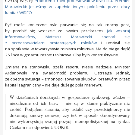
CZYTAJ WIĘCEJ:
Producenci rolni protestowali w Kraśniku. Premier
Morawiecki: Jesteśmy w zupełnie innym położeniu przez obcy
kapitał. WIDEO
Być może konieczne było porwanie się na tak mocny gest,
by przebić się wreszcie ze swoim przekazem.
Jak wczoraj
informowaliśmy, Mateusz Morawiecki spotkał się
z przedstawicielami protestujących rolników
i umówił się
na spotkanie w towarzystwie ministra rolnictwa. Ma do niego dojść
25 lipca w gmachu resortu rolnictwa. Oby było konstruktywne.
Zmiana na stanowisku szefa resortu niesie nadzieje. Minister
Ardanowski ma świadomość problemu. Ostrzega jednak,
że obecna sytuacja – zmonopolizowania skupów i przetwórni przez
kapitał zagraniczny – nie daje dużego pola manewru.
W działaniach doraźnych w gospodarce rynkowej, władze –
niezależnie od ich barw – nie są w stanie praktycznie nic
zrobić. Podjąłem starania, aby ustalić czy przedsiębiorcy nie
dokonują zmowy cenowej czy też w sposób skoordynowany
nie wykorzystują swojej pozycji monopolistycznej na rynku.
Czekam na odpowiedź UOKiK