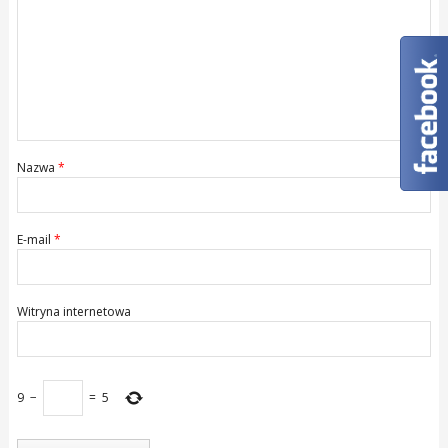
Nazwa
*
E-mail
*
Witryna internetowa
9
−
=
5