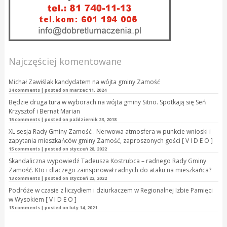
Najczęściej komentowane
Michał Zawiślak kandydatem na wójta gminy Zamość
34 comments
|
posted on marzec 11, 2024
Będzie druga tura w wyborach na wójta gminy Sitno. Spotkają się Seń
Krzysztof i Bernat Marian
15 comments
|
posted on październik 23, 2018
XL sesja Rady Gminy Zamość . Nerwowa atmosfera w punkcie wnioski i
zapytania mieszkańców gminy Zamość, zaproszonych gości [ V I D E O ]
15 comments
|
posted on styczeń 28, 2022
Skandaliczna wypowiedź Tadeusza Kostrubca – radnego Rady Gminy
Zamość. Kto i dlaczego zainspirował radnych do ataku na mieszkańca?
13 comments
|
posted on styczeń 22, 2022
Podróże w czasie z liczydłem i dziurkaczem w Regionalnej Izbie Pamięci
w Wysokiem [ V I D E O ]
13 comments
|
posted on luty 14, 2021