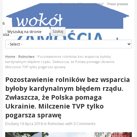
Kim jesteśmy? Co zamierzamy?
Prawo prasowe
026
kstusa
Home
/
Rolnictwo
/
Pozostawienie rolników bez wsparcia byłoby
kardynalnym błędem rządu. Zwłaszcza, że Polska pomaga Ukrainie.
Milczenie TVP tylko pogarsza sprawę
Pozostawienie rolników bez wsparcia
byłoby kardynalnym błędem rządu.
Zwłaszcza, że Polska pomaga
Ukrainie. Milczenie TVP tylko
pogarsza sprawę
Dodany
16 lipca 2018
in
Rolnictwo
with
0 Comments