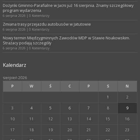
Dożynki Gminno-Parafialne w Jacni już 16 sierpnia. Znamy szczegółowy
program wydarzenia
6 sierpnia 2026
|
0 Komentarzy
Zmiana trasy przejazdu autobusów w Jatutowie
6 sierpnia 2026
|
0 Komentarzy
Nowy termin Międzygminnych Zawodów MDP w Stawie Noakowskim.
Strażacy podają szczegóły
6 sierpnia 2026
|
0 Komentarzy
Kalendarz
sierpień 2026
P
W
Ś
C
P
S
N
1
2
3
4
5
6
7
8
9
10
11
12
13
14
15
16
17
18
19
20
21
22
23