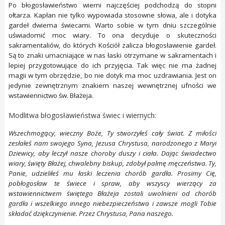
Po błogosławieństwo wierni najczęściej podchodzą do stopni
ołtarza. Kapłan nie tylko wypowiada stosowne słowa, ale i dotyka
gardeł dwiema świecami. Warto sobie w tym dniu szczególnie
uświadomić moc wiary. To ona decyduje o skuteczności
sakramentaliów, do których Kościół zalicza błogosławienie gardeł.
Są to znaki umacniające w nas łaski otrzymane w sakramentach i
lepiej przygotowujące do ich przyjęcia. Tak więc nie ma żadnej
magii w tym obrzędzie, bo nie dotyk ma moc uzdrawiania. Jest on
jedynie zewnętrznym znakiem naszej wewnętrznej ufności we
wstawiennictwo św. Błażeja.
Modlitwa błogosławieństwa świec i wiernych:
Wszechmogący, wieczny Boże, Ty stworzyłeś cały świat. Z miłości
zesłałeś nam swojego Syna, Jezusa Chrystusa, narodzonego z Maryi
Dziewicy, aby leczył nasze choroby duszy i ciała. Dając świadectwo
wiary, święty Błażej, chwalebny biskup, zdobył palmę męczeństwa. Ty,
Panie, udzieliłeś mu łaski leczenia chorób gardła. Prosimy Cię,
pobłogosław te świece i spraw, aby wszyscy wierzący za
wstawiennictwem świętego Błażeja zostali uwolnieni od chorób
gardła i wszelkiego innego niebezpieczeństwa i zawsze mogli Tobie
składać dziękczynienie. Przez Chrystusa, Pana naszego.