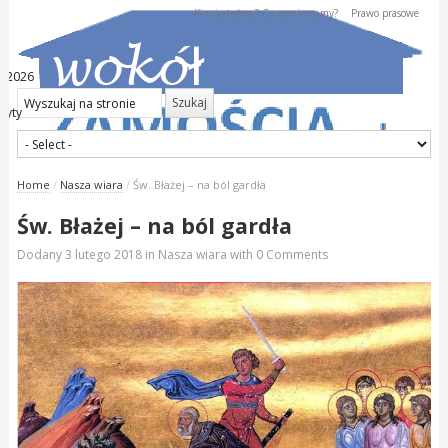
Kim jesteśmy? Co zamierzamy?
Prawo prasowe
ia 2026
dyty
Home
/
Nasza wiara
/
Św. Błażej – na ból gardła
Św. Błażej – na ból gardła
Dodany
3 lutego 2018
in
Nasza wiara
with
0 Comments