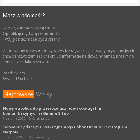
Masz wiadomość?
Napisz, zadzwoń, wyślij sms'a!
Opublikujemy Twoją wiadomość.
Twój głos też może być słyszany.
Zapraszamy do współpracy wszystkie organizacje i osoby prywatne. Jeżeli
chcą państwo zamieścić tekst lub informację na dowolny temat, prosimy o
kontakt z redakcją serwisu.
Pozdrawiam
Ryszard Puchacz
Najnowsze
Wpisy
Nowy autobus do przewozu uczniów i obsługi linii
komunikacyjnych w Gminie Sitno
7 sierpnia 2026
|
0 Komentarzy
Odnawialny dar życia: Wakacyjna Akcja Poboru Krwi w Mokrem już 9
sierpnia
6 sierpnia 2026
|
0 Komentarzy