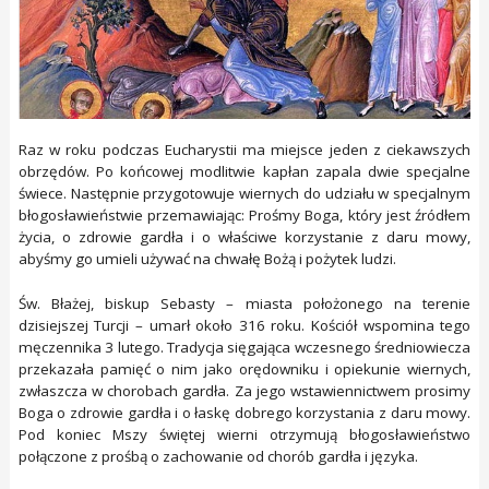
Raz w roku podczas Eucharystii ma miejsce jeden z ciekawszych
obrzędów. Po końcowej modlitwie kapłan zapala dwie specjalne
świece. Następnie przygotowuje wiernych do udziału w specjalnym
błogosławieństwie przemawiając: Prośmy Boga, który jest źródłem
życia, o zdrowie gardła i o właściwe korzystanie z daru mowy,
abyśmy go umieli używać na chwałę Bożą i pożytek ludzi.
Św. Błażej, biskup Sebasty – miasta położonego na terenie
dzisiejszej Turcji – umarł około 316 roku. Kościół wspomina tego
męczennika 3 lutego. Tradycja sięgająca wczesnego średniowiecza
przekazała pamięć o nim jako orędowniku i opiekunie wiernych,
zwłaszcza w chorobach gardła. Za jego wstawiennictwem prosimy
Boga o zdrowie gardła i o łaskę dobrego korzystania z daru mowy.
Pod koniec Mszy świętej wierni otrzymują błogosławieństwo
połączone z prośbą o zachowanie od chorób gardła i języka.