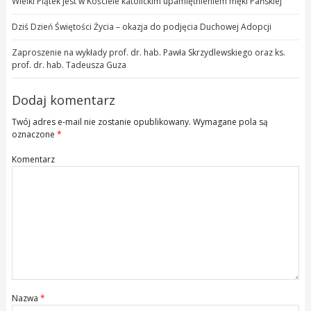
Wielki Piątek jest w Kościele katolickim upamiętnieniem męki Pańskiej
Dziś Dzień Świętości Życia – okazja do podjęcia Duchowej Adopcji
Zaproszenie na wykłady prof. dr. hab. Pawła Skrzydlewskiego oraz ks.
prof. dr. hab. Tadeusza Guza
Dodaj komentarz
Twój adres e-mail nie zostanie opublikowany.
Wymagane pola są
oznaczone
*
Komentarz
Nazwa
*