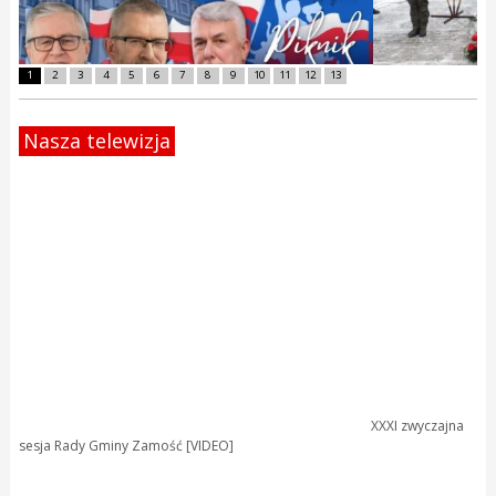
1
2
3
4
5
6
7
8
9
10
11
12
13
Nasza telewizja
XXXI zwyczajna
sesja Rady Gminy Zamość [VIDEO]