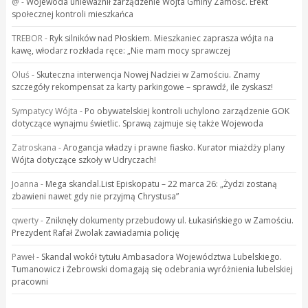
@
-
Wojewoda unieważnił zarządzenie Wójta Gminy Zamość. Efekt
społecznej kontroli mieszkańca
TREBOR
-
Ryk silników nad Płoskiem. Mieszkaniec zaprasza wójta na
kawę, włodarz rozkłada ręce: „Nie mam mocy sprawczej
Oluś
-
Skuteczna interwencja Nowej Nadziei w Zamościu. Znamy
szczegóły rekompensat za karty parkingowe – sprawdź, ile zyskasz!
Sympatycy Wójta
-
Po obywatelskiej kontroli uchylono zarządzenie GOK
dotyczące wynajmu świetlic. Sprawą zajmuje się także Wojewoda
Zatroskana
-
Arogancja władzy i prawne fiasko. Kurator miażdży plany
Wójta dotyczące szkoły w Udryczach!
Joanna
-
Mega skandal.List Episkopatu – 22 marca 26: „Żydzi zostaną
zbawieni nawet gdy nie przyjmą Chrystusa”
qwerty
-
Zniknęły dokumenty przebudowy ul. Łukasińskiego w Zamościu.
Prezydent Rafał Zwolak zawiadamia policję
Paweł
-
Skandal wokół tytułu Ambasadora Województwa Lubelskiego.
Tumanowicz i Żebrowski domagają się odebrania wyróżnienia lubelskiej
pracowni