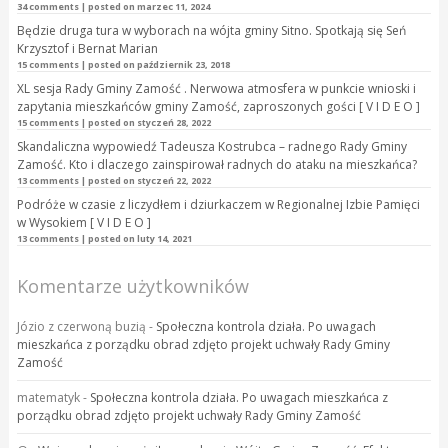
34 comments
|
posted on marzec 11, 2024
Będzie druga tura w wyborach na wójta gminy Sitno. Spotkają się Seń
Krzysztof i Bernat Marian
15 comments
|
posted on październik 23, 2018
XL sesja Rady Gminy Zamość . Nerwowa atmosfera w punkcie wnioski i
zapytania mieszkańców gminy Zamość, zaproszonych gości [ V I D E O ]
15 comments
|
posted on styczeń 28, 2022
Skandaliczna wypowiedź Tadeusza Kostrubca – radnego Rady Gminy
Zamość. Kto i dlaczego zainspirował radnych do ataku na mieszkańca?
13 comments
|
posted on styczeń 22, 2022
Podróże w czasie z liczydłem i dziurkaczem w Regionalnej Izbie Pamięci
w Wysokiem [ V I D E O ]
13 comments
|
posted on luty 14, 2021
Komentarze użytkowników
Józio z czerwoną buzią
-
Społeczna kontrola działa. Po uwagach
mieszkańca z porządku obrad zdjęto projekt uchwały Rady Gminy
Zamość
matematyk
-
Społeczna kontrola działa. Po uwagach mieszkańca z
porządku obrad zdjęto projekt uchwały Rady Gminy Zamość