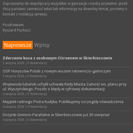
Zapraszamy do współpracy wszystkie organizacje i osoby prywatne. Jeżeli
chcą państwo zamieścić tekst lub informację na dowolny temat, prosimy o
kontakt z redakcją serwisu.
Pozdrawiam
Ryszard Puchacz
Najnowsze
Wpisy
Zderzenie busa z osobowym Citroenem w Skierbieszowie
5 sierpnia 2026
|
0 Komentarzy
OSP Horyszów Polski z nowym wozem ratowniczo-gaśniczym
5 sierpnia 2026
|
0 Komentarzy
Wojewoda lubelski uchylił uchwałę Rady Miasta Zamość ws. planu przy
ul. Wyszyńskiego. Poszło o błędy w cyfrowej dokumentacji
4 sierpnia 2026
|
0 Komentarzy
Majątek radnego Piotra Kudyka. Publikujemy szczegóły oświadczenia
4 sierpnia 2026
|
0 Komentarzy
Dożynki Gminno-Parafialne w Skierbieszowie już 30 sierpnia!
4 sierpnia 2026
|
0 Komentarzy