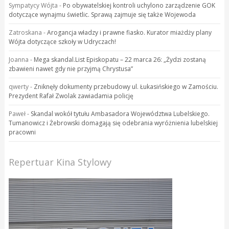
Sympatycy Wójta
-
Po obywatelskiej kontroli uchylono zarządzenie GOK
dotyczące wynajmu świetlic. Sprawą zajmuje się także Wojewoda
Zatroskana
-
Arogancja władzy i prawne fiasko. Kurator miażdży plany
Wójta dotyczące szkoły w Udryczach!
Joanna
-
Mega skandal.List Episkopatu – 22 marca 26: „Żydzi zostaną
zbawieni nawet gdy nie przyjmą Chrystusa”
qwerty
-
Zniknęły dokumenty przebudowy ul. Łukasińskiego w Zamościu.
Prezydent Rafał Zwolak zawiadamia policję
Paweł
-
Skandal wokół tytułu Ambasadora Województwa Lubelskiego.
Tumanowicz i Żebrowski domagają się odebrania wyróżnienia lubelskiej
pracowni
Repertuar Kina Stylowy