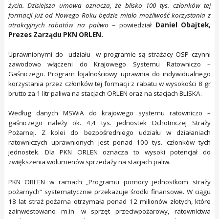
życia. Dzisiejsza umowa oznacza, że blisko 100 tys. członków tej
formacji już od Nowego Roku będzie miało możliwość korzystania z
atrakcyjnych rabatów na paliwo
– powiedział
Daniel Obajtek,
Prezes Zarządu PKN ORLEN.
Uprawnionymi do udziału w programie są strażacy OSP czynni
zawodowo włączeni do Krajowego Systemu Ratowniczo –
Gaśniczego. Program lojalnościowy uprawnia do indywidualnego
korzystania przez członków tej formacji z rabatu w wysokości 8 gr
brutto za 1 litr paliwa na stacjach ORLEN oraz na stacjach BLISKA.
Według danych MSWiA do krajowego systemu ratowniczo –
gaśniczego należy ok. 4,4 tys. jednostek Ochotniczej Straży
Pożarnej. Z kolei do bezpośredniego udziału w działaniach
ratowniczych uprawnionych jest ponad 100 tys. członków tych
jednostek. Dla PKN ORLEN oznacza to wysoki potencjał do
zwiększenia wolumenów sprzedaży na stacjach paliw.
PKN ORLEN w ramach „Programu pomocy jednostkom straży
pożarnych” systematycznie przekazuje środki finansowe. W ciągu
18 lat straż pożarna otrzymała ponad 12 milionów złotych, które
zainwestowano m.in. w sprzęt przeciwpożarowy, ratownictwa