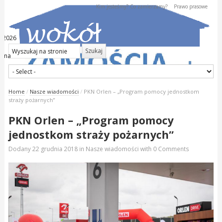
Kim jesteśmy? Co zamierzamy?
Prawo prasowe
a 2026
iana
Home
/
Nasze wiadomości
/
PKN Orlen – „Program pomocy jednostkom
straży pożarnych”
PKN Orlen – „Program pomocy
jednostkom straży pożarnych”
Dodany
22 grudnia 2018
in
Nasze wiadomości
with
0 Comments