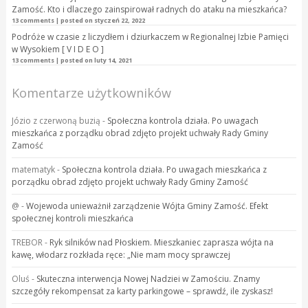
Zamość. Kto i dlaczego zainspirował radnych do ataku na mieszkańca?
13 comments
|
posted on styczeń 22, 2022
Podróże w czasie z liczydłem i dziurkaczem w Regionalnej Izbie Pamięci
w Wysokiem [ V I D E O ]
13 comments
|
posted on luty 14, 2021
Komentarze użytkowników
Józio z czerwoną buzią
-
Społeczna kontrola działa. Po uwagach
mieszkańca z porządku obrad zdjęto projekt uchwały Rady Gminy
Zamość
matematyk
-
Społeczna kontrola działa. Po uwagach mieszkańca z
porządku obrad zdjęto projekt uchwały Rady Gminy Zamość
@
-
Wojewoda unieważnił zarządzenie Wójta Gminy Zamość. Efekt
społecznej kontroli mieszkańca
TREBOR
-
Ryk silników nad Płoskiem. Mieszkaniec zaprasza wójta na
kawę, włodarz rozkłada ręce: „Nie mam mocy sprawczej
Oluś
-
Skuteczna interwencja Nowej Nadziei w Zamościu. Znamy
szczegóły rekompensat za karty parkingowe – sprawdź, ile zyskasz!