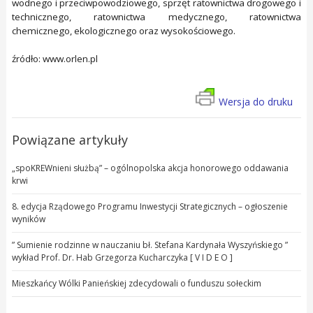
wodnego i przeciwpowodziowego, sprzęt ratownictwa drogowego i
technicznego, ratownictwa medycznego, ratownictwa
chemicznego, ekologicznego oraz wysokościowego.
źródło: www.orlen.pl
Wersja do druku
Powiązane artykuły
„spoKREWnieni służbą” – ogólnopolska akcja honorowego oddawania
krwi
8. edycja Rządowego Programu Inwestycji Strategicznych – ogłoszenie
wyników
” Sumienie rodzinne w nauczaniu bł. Stefana Kardynała Wyszyńskiego ”
wykład Prof. Dr. Hab Grzegorza Kucharczyka [ V I D E O ]
Mieszkańcy Wólki Panieńskiej zdecydowali o funduszu sołeckim