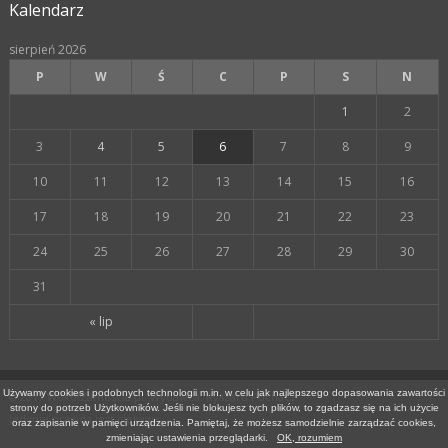
Kalendarz
sierpień 2026
P
W
Ś
C
P
S
N
1
2
3
4
5
6
7
8
9
10
11
12
13
14
15
16
17
18
19
20
21
22
23
24
25
26
27
28
29
30
31
« lip
Używamy cookies i podobnych technologii m.in. w celu jak najlepszego dopasowania zawartości
© 2017 WokolZamoscia.pl. Wydawca: Ryszard Puchacz
strony do potrzeb Użytkowników. Jeśli nie blokujesz tych plików, to zgadzasz się na ich użycie
Jedynie prawda jest ciekawa.
oraz zapisanie w pamięci urządzenia. Pamiętaj, że możesz samodzielnie zarządzać cookies,
zmieniając ustawienia przeglądarki.
OK, rozumiem