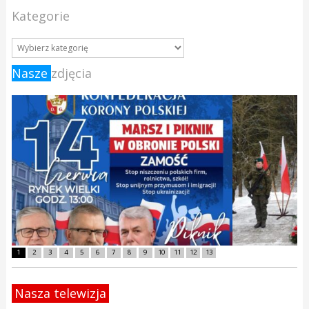
Kategorie
Nasze
zdjęcia
1
2
3
4
5
6
7
8
9
10
11
12
13
Nasza telewizja