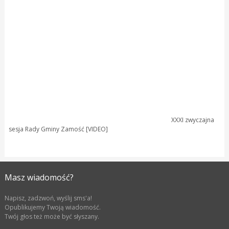
XXXI zwyczajna
sesja Rady Gminy Zamość [VIDEO]
Masz wiadomość?
Napisz, zadzwoń, wyślij sms'a!
Opublikujemy Twoją wiadomość.
Twój głos też może być słyszany.