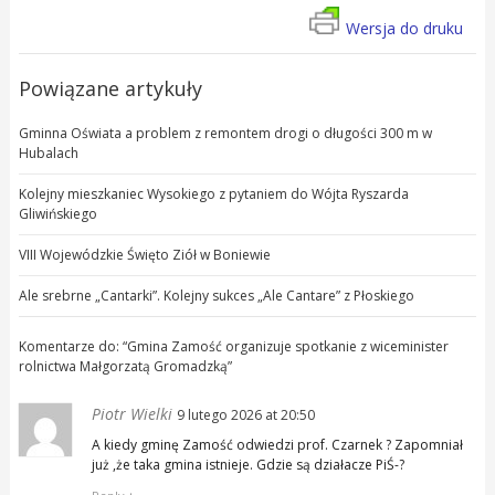
Wersja do druku
Powiązane artykuły
Gminna Oświata a problem z remontem drogi o długości 300 m w
Hubalach
Kolejny mieszkaniec Wysokiego z pytaniem do Wójta Ryszarda
Gliwińskiego
VIII Wojewódzkie Święto Ziół w Boniewie
Ale srebrne „Cantarki”. Kolejny sukces „Ale Cantare” z Płoskiego
Komentarze do: “
Gmina Zamość organizuje spotkanie z wiceminister
rolnictwa Małgorzatą Gromadzką
”
Piotr Wielki
9 lutego 2026 at 20:50
A kiedy gminę Zamość odwiedzi prof. Czarnek ? Zapomniał
już ,że taka gmina istnieje. Gdzie są działacze PiŚ-?