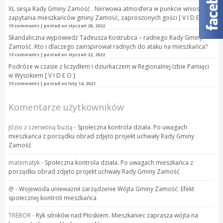
XL sesja Rady Gminy Zamość . Nerwowa atmosfera w punkcie wnioski i
zapytania mieszkańców gminy Zamość, zaproszonych gości [ V I D E O ]
15 comments
|
posted on styczeń 28, 2022
Skandaliczna wypowiedź Tadeusza Kostrubca – radnego Rady Gminy
Zamość. Kto i dlaczego zainspirował radnych do ataku na mieszkańca?
13 comments
|
posted on styczeń 22, 2022
Podróże w czasie z liczydłem i dziurkaczem w Regionalnej Izbie Pamięci
w Wysokiem [ V I D E O ]
13 comments
|
posted on luty 14, 2021
Komentarze użytkowników
Józio z czerwoną buzią
-
Społeczna kontrola działa. Po uwagach
mieszkańca z porządku obrad zdjęto projekt uchwały Rady Gminy
Zamość
matematyk
-
Społeczna kontrola działa. Po uwagach mieszkańca z
porządku obrad zdjęto projekt uchwały Rady Gminy Zamość
@
-
Wojewoda unieważnił zarządzenie Wójta Gminy Zamość. Efekt
społecznej kontroli mieszkańca
TREBOR
-
Ryk silników nad Płoskiem. Mieszkaniec zaprasza wójta na