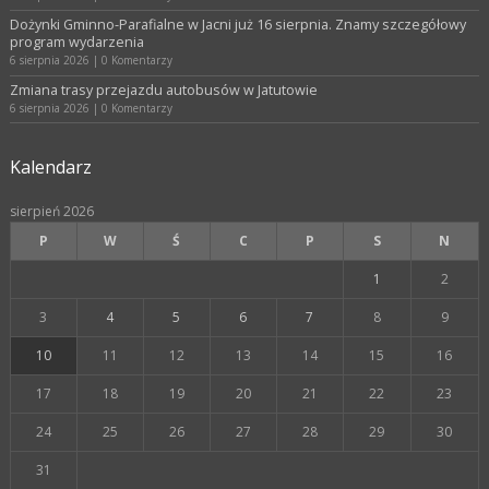
Dożynki Gminno-Parafialne w Jacni już 16 sierpnia. Znamy szczegółowy
program wydarzenia
6 sierpnia 2026
|
0 Komentarzy
Zmiana trasy przejazdu autobusów w Jatutowie
6 sierpnia 2026
|
0 Komentarzy
Kalendarz
sierpień 2026
P
W
Ś
C
P
S
N
1
2
3
4
5
6
7
8
9
10
11
12
13
14
15
16
17
18
19
20
21
22
23
24
25
26
27
28
29
30
31