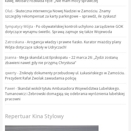
kawę, włodarz rozkłada ręce: „Nie mam mocy sprawczej
Oluś
-
Skuteczna interwencja Nowej Nadziei w Zamościu. Znamy
szczegóły rekompensat za karty parkingowe – sprawdź, ile zyskasz!
Sympatycy Wójta
-
Po obywatelskiej kontroli uchylono zarządzenie GOK
dotyczące wynajmu świetlic. Sprawą zajmuje się także Wojewoda
Zatroskana
-
Arogancja władzy i prawne fiasko. Kurator miażdży plany
Wójta dotyczące szkoły w Udryczach!
Joanna
-
Mega skandal.List Episkopatu – 22 marca 26: „Żydzi zostaną
zbawieni nawet gdy nie przyjmą Chrystusa”
qwerty
-
Zniknęły dokumenty przebudowy ul. Łukasińskiego w Zamościu.
Prezydent Rafał Zwolak zawiadamia policję
Paweł
-
Skandal wokół tytułu Ambasadora Województwa Lubelskiego.
Tumanowicz i Żebrowski domagają się odebrania wyróżnienia lubelskiej
pracowni
Repertuar Kina Stylowy