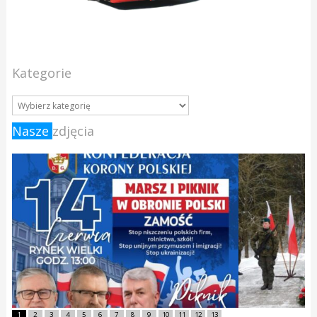
Kategorie
Nasze
zdjęcia
1
2
3
4
5
6
7
8
9
10
11
12
13