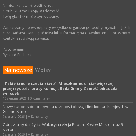
Napisz, zadzwoń, wyślij sms'a!
Opublikujemy Twoją wiadomość.
Twój głos też może być słyszany.
Zapraszamy do współpracy wszystkie organizacje i osoby prywatne. Jeżeli
chcą państwo zamieścić tekst lub informację na dowolny temat, prosimy o
kontakt z redakcją serwisu.
Pozdrawiam
Ryszard Puchacz
Najnowsze
Wpisy
„Takie trochę czepialstwo”. Mieszkaniec chciał większej
przejrzystości pracy komisji. Rada Gminy Zamość odrzuciła
wniosek
10 sierpnia 2026
|
0 Komentarzy
Nowy autobus do przewozu uczniów i obsługi linii komunikacyjnych w
Gminie Sitno
7 sierpnia 2026
|
0 Komentarzy
Odnawialny dar życia: Wakacyjna Akcja Poboru Krwi w Mokrem już 9
sierpnia
6 sierpnia 2026
|
0 Komentarzy